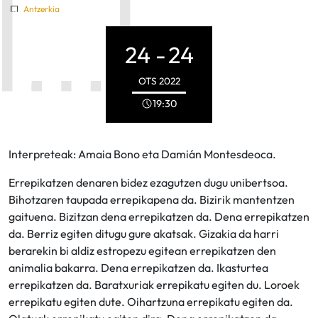
Antzerkia
24 -
24
OTS
2022
19:30
Interpreteak: Amaia Bono eta Damián Montesdeoca.
Errepikatzen denaren bidez ezagutzen dugu unibertsoa.
Bihotzaren taupada errepikapena da. Bizirik mantentzen
gaituena. Bizitzan dena errepikatzen da. Dena errepikatzen
da. Berriz egiten ditugu gure akatsak. Gizakia da harri
berarekin bi aldiz estropezu egitean errepikatzen den
animalia bakarra. Dena errepikatzen da. Ikasturtea
errepikatzen da. Baratxuriak errepikatu egiten du. Loroek
errepikatu egiten dute. Oihartzuna errepikatu egiten da.