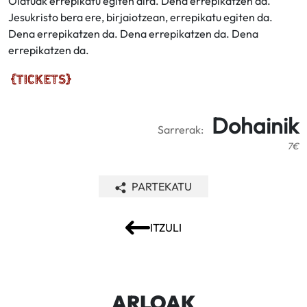
Olatuak errepikatu egiten dira. Dena errepikatzen da.
Jesukristo bera ere, birjaiotzean, errepikatu egiten da.
Dena errepikatzen da. Dena errepikatzen da. Dena
errepikatzen da.
Dohainik
Sarrerak:
7€
PARTEKATU
ITZULI
ARLOAK