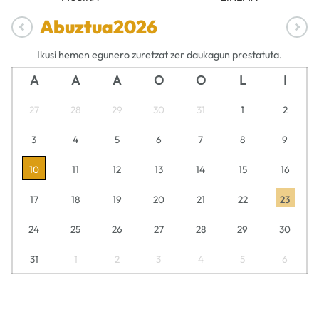
Abuztua
2026
Ikusi hemen egunero zuretzat zer daukagun prestatuta.
A
A
A
O
O
L
I
27
28
29
30
31
1
2
3
4
5
6
7
8
9
10
11
12
13
14
15
16
17
18
19
20
21
22
23
24
25
26
27
28
29
30
31
1
2
3
4
5
6