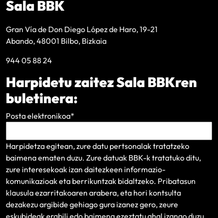
Sala BBK
Gran Vía de Don Diego López de Haro, 19-21
Abando, 48001 Bilbo, Bizkaia
944 05 88 24
Harpidetu zaitez Sala BBKren
buletinera:
Posta elektronikoa
*
Harpidetza egitean, zure datu pertsonalak tratatzeko
baimena ematen duzu. Zure datuak BBK-k tratatuko ditu,
zure interesekoak izan daitezkeen informazio-
komunikazioak eta berrikuntzak bidaltzeko.
Pribatasun
klausula
ezarritakoaren arabera, eta hori kontsulta
dezakezu argibide gehiago gura izanez gero, zeure
eskubideak erabili edo baimena ezeztatu ahal izango duzu.