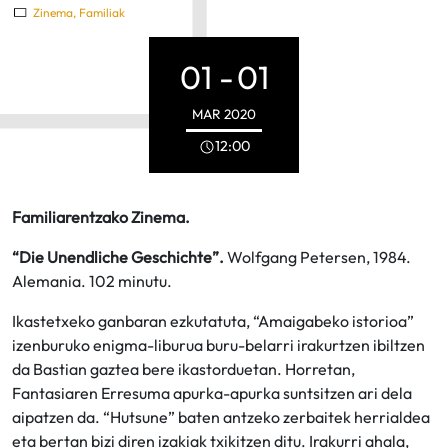
Zinema
,
Familiak
01 -
01
MAR
2020
12:00
Familiarentzako Zinema.
“Die Unendliche Geschichte”.
Wolfgang Petersen, 1984.
Alemania. 102 minutu.
Ikastetxeko ganbaran ezkutatuta, “Amaigabeko istorioa”
izenburuko enigma-liburua buru-belarri irakurtzen ibiltzen
da Bastian gaztea bere ikastorduetan. Horretan,
Fantasiaren Erresuma apurka-apurka suntsitzen ari dela
aipatzen da. “Hutsune” baten antzeko zerbaitek herrialdea
eta bertan bizi diren izakiak txikitzen ditu. Irakurri ahala,