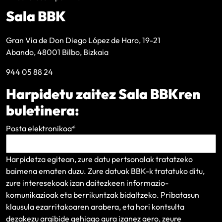
Sala BBK
Gran Vía de Don Diego López de Haro, 19-21
Abando, 48001 Bilbo, Bizkaia
944 05 88 24
Harpidetu zaitez Sala BBKren
buletinera:
Posta elektronikoa
*
Harpidetza egitean, zure datu pertsonalak tratatzeko
baimena ematen duzu. Zure datuak BBK-k tratatuko ditu,
zure interesekoak izan daitezkeen informazio-
komunikazioak eta berrikuntzak bidaltzeko.
Pribatasun
klausula
ezarritakoaren arabera, eta hori kontsulta
dezakezu argibide gehiago gura izanez gero, zeure