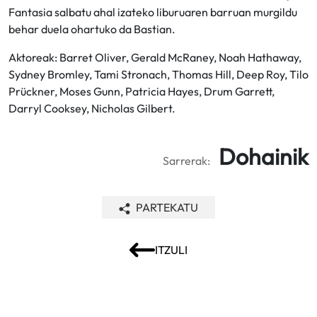
Fantasia salbatu ahal izateko liburuaren barruan murgildu
behar duela ohartuko da Bastian.
Aktoreak: Barret Oliver, Gerald McRaney, Noah Hathaway,
Sydney Bromley, Tami Stronach, Thomas Hill, Deep Roy, Tilo
Prückner, Moses Gunn, Patricia Hayes, Drum Garrett,
Darryl Cooksey, Nicholas Gilbert.
Dohainik
Sarrerak:
PARTEKATU
ITZULI