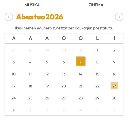
MUSIKA
ZINEMA
Abuztua
2026
Ikusi hemen egunero zuretzat zer daukagun prestatuta.
A
A
A
O
O
L
I
27
28
29
30
31
1
2
3
4
5
6
7
8
9
10
11
12
13
14
15
16
17
18
19
20
21
22
23
24
25
26
27
28
29
30
31
1
2
3
4
5
6