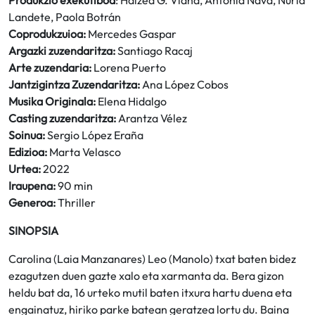
Produkzio exekutiboa
: Haizea G. Viana, Antonia Nava, Nuria
Landete, Paola Botrán
Coprodukzuioa:
Mercedes Gaspar
Argazki zuzendaritza:
Santiago Racaj
Arte zuzendaria:
Lorena Puerto
Jantzigintza Zuzendaritza:
Ana López Cobos
Musika Originala:
Elena Hidalgo
Casting zuzendaritza:
Arantza Vélez
Soinua:
Sergio López Eraña
Edizioa:
Marta Velasco
Urtea:
2022
Iraupena:
90 min
Generoa:
Thriller
SINOPSIA
Carolina (Laia Manzanares) Leo (Manolo) txat baten bidez
ezagutzen duen gazte xalo eta xarmanta da. Bera gizon
heldu bat da, 16 urteko mutil baten itxura hartu duena eta
engainatuz, hiriko parke batean geratzea lortu du. Baina