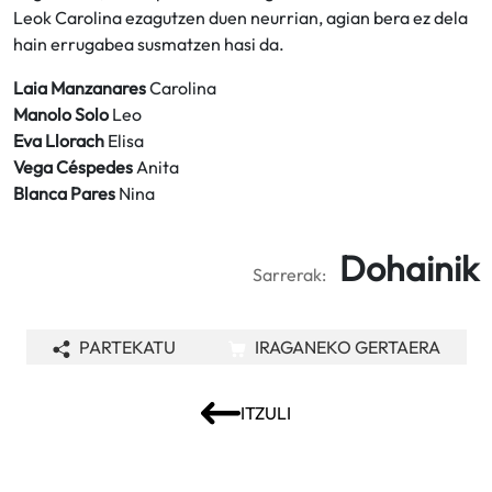
Leok Carolina ezagutzen duen neurrian, agian bera ez dela
hain errugabea susmatzen hasi da.
Laia Manzanares
Carolina
Manolo Solo
Leo
Eva Llorach
Elisa
Vega Céspedes
Anita
Blanca Pares
Nina
Dohainik
Sarrerak:
PARTEKATU
IRAGANEKO GERTAERA
ITZULI