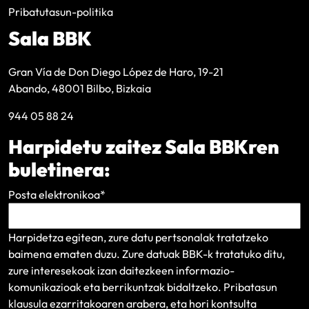
Pribatutasun-politika
Sala BBK
Gran Vía de Don Diego López de Haro, 19-21
Abando, 48001 Bilbo, Bizkaia
944 05 88 24
Harpidetu zaitez Sala BBKren
buletinera:
Posta elektronikoa
*
Harpidetza egitean, zure datu pertsonalak tratatzeko
baimena ematen duzu. Zure datuak BBK-k tratatuko ditu,
zure interesekoak izan daitezkeen informazio-
komunikazioak eta berrikuntzak bidaltzeko.
Pribatasun
klausula
ezarritakoaren arabera, eta hori kontsulta