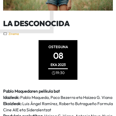
LA DESCONOCIDA
Zinema
OSTEGUNA
08
EKA
2023
19:30
Pablo Maquedaren pelikula bat
Idazleak:
Pablo Maqueda, Paco Bezerra eta Haizea G. Viana
Ekoizleak:
Luis Ángel Ramírez, Roberto Butragueño Formula
Cine AIE eta Sideralentzat