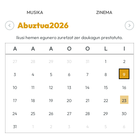
MUSIKA
ZINEMA
Abuztua
2026
Ikusi hemen egunero zuretzat zer daukagun prestatuta.
A
A
A
O
O
L
I
27
28
29
30
31
1
2
3
4
5
6
7
8
9
10
11
12
13
14
15
16
17
18
19
20
21
22
23
24
25
26
27
28
29
30
31
1
2
3
4
5
6