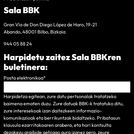
Sala BBK
Gran Vía de Don Diego López de Haro, 19-21
Abando, 48001 Bilbo, Bizkaia
944 05 88 24
Harpidetu zaitez Sala BBKren
buletinera:
Posta elektronikoa
*
Harpidetza egitean, zure datu pertsonalak tratatzeko
baimena ematen duzu. Zure datuak BBK-k tratatuko ditu,
zure interesekoak izan daitezkeen informazio-
komunikazioak eta berrikuntzak bidaltzeko.
Pribatasun
klausula
ezarritakoaren arabera, eta hori kontsulta
dezakezu argibide gehiago gura izanez gero, zeure