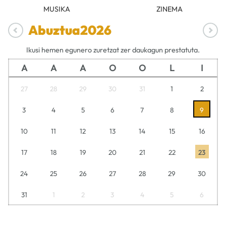
MUSIKA
ZINEMA
Abuztua
2026
Ikusi hemen egunero zuretzat zer daukagun prestatuta.
A
A
A
O
O
L
I
27
28
29
30
31
1
2
3
4
5
6
7
8
9
10
11
12
13
14
15
16
17
18
19
20
21
22
23
24
25
26
27
28
29
30
31
1
2
3
4
5
6