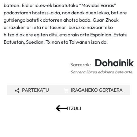
batean. Eldiario.es-ek banatutako “Movidas Varias”
podcastaren hostess-a da, non denak duen lekua, betiere
gutxiengo batetik datorren ahotsa bada. Quan Zhouk
arrazakeriari eta nortasunari buruzko nazioarteko
hitzaldiak ere egiten ditu, eta orain arte Espainian, Estatu
Batuetan, Suedian, Txinan eta Taiwanen izan da.
Dohainik
Sarrerak:
Sarrera librea edukiera bete arte.
PARTEKATU
IRAGANEKO GERTAERA
ITZULI