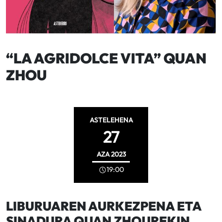
“LA AGRIDOLCE VITA” QUAN
ZHOU
ASTELEHENA
27
AZA
2023
19:00
LIBURUAREN AURKEZPENA ETA
SINADURA QUAN ZHOUREKIN