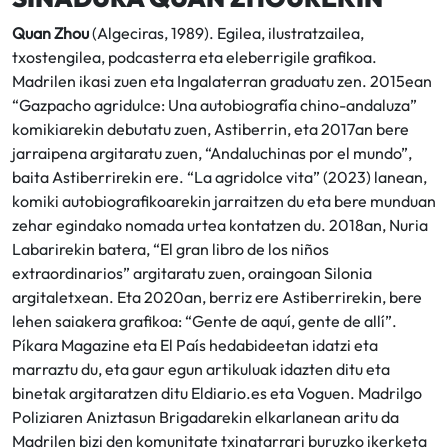
Quan Zhou
(Algeciras, 1989). Egilea, ilustratzailea,
txostengilea, podcasterra eta eleberrigile grafikoa.
Madrilen ikasi zuen eta Ingalaterran graduatu zen. 2015ean
“Gazpacho agridulce: Una autobiografía chino-andaluza”
komikiarekin debutatu zuen, Astiberrin, eta 2017an bere
jarraipena argitaratu zuen, “Andaluchinas por el mundo”,
baita Astiberrirekin ere. “La agridolce vita” (2023) lanean,
komiki autobiografikoarekin jarraitzen du eta bere munduan
zehar egindako nomada urtea kontatzen du. 2018an, Nuria
Labarirekin batera, “El gran libro de los niños
extraordinarios” argitaratu zuen, oraingoan Silonia
argitaletxean. Eta 2020an, berriz ere Astiberrirekin, bere
lehen saiakera grafikoa: “Gente de aquí, gente de allí”.
Píkara Magazine eta El País hedabideetan idatzi eta
marraztu du, eta gaur egun artikuluak idazten ditu eta
binetak argitaratzen ditu Eldiario.es eta Voguen. Madrilgo
Poliziaren Aniztasun Brigadarekin elkarlanean aritu da
Madrilen bizi den komunitate txinatarrari buruzko ikerketa