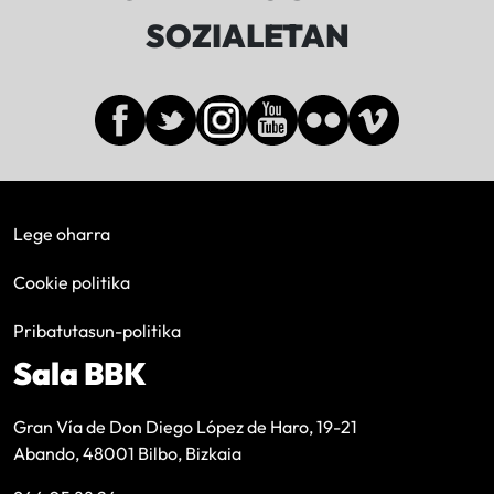
SOZIALETAN
Lege oharra
Cookie politika
Pribatutasun-politika
Sala BBK
Gran Vía de Don Diego López de Haro, 19-21
Abando, 48001 Bilbo, Bizkaia