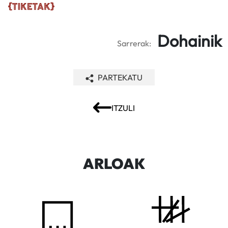
Dohainik
Sarrerak:
PARTEKATU
ITZULI
ARLOAK