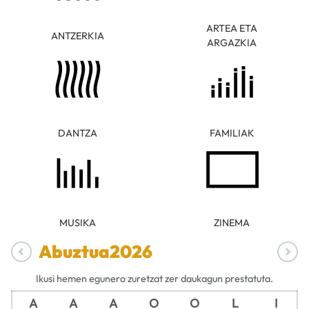
ARTEA ETA
ANTZERKIA
ARGAZKIA
DANTZA
FAMILIAK
MUSIKA
ZINEMA
Abuztua
2026
Ikusi hemen egunero zuretzat zer daukagun prestatuta.
A
A
A
O
O
L
I