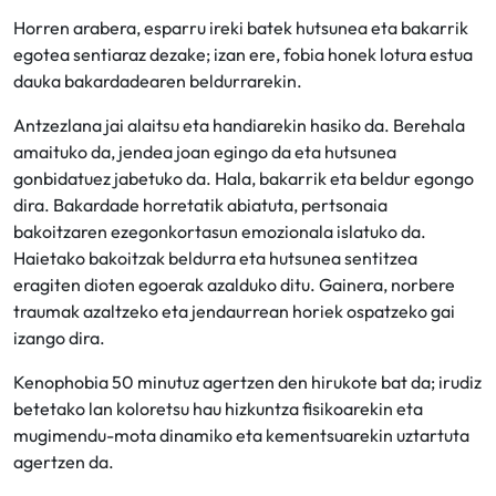
Horren arabera, esparru ireki batek hutsunea eta bakarrik
egotea sentiaraz dezake; izan ere, fobia honek lotura estua
dauka bakardadearen beldurrarekin.
Antzezlana jai alaitsu eta handiarekin hasiko da. Berehala
amaituko da, jendea joan egingo da eta hutsunea
gonbidatuez jabetuko da. Hala, bakarrik eta beldur egongo
dira. Bakardade horretatik abiatuta, pertsonaia
bakoitzaren ezegonkortasun emozionala islatuko da.
Haietako bakoitzak beldurra eta hutsunea sentitzea
eragiten dioten egoerak azalduko ditu. Gainera, norbere
traumak azaltzeko eta jendaurrean horiek ospatzeko gai
izango dira.
Kenophobia 50 minutuz agertzen den hirukote bat da; irudiz
betetako lan koloretsu hau hizkuntza fisikoarekin eta
mugimendu-mota dinamiko eta kementsuarekin uztartuta
agertzen da.