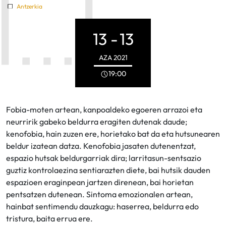
Antzerkia
13 -
13
AZA
2021
19:00
Fobia-moten artean, kanpoaldeko egoeren arrazoi eta
neurririk gabeko beldurra eragiten dutenak daude;
kenofobia, hain zuzen ere, horietako bat da eta hutsunearen
beldur izatean datza. Kenofobia jasaten dutenentzat,
espazio hutsak beldurgarriak dira; larritasun-sentsazio
guztiz kontrolaezina sentiarazten diete, bai hutsik dauden
espazioen eraginpean jartzen direnean, bai horietan
pentsatzen dutenean. Sintoma emozionalen artean,
hainbat sentimendu dauzkagu: haserrea, beldurra edo
tristura, baita errua ere.