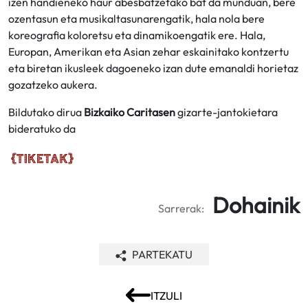
izen handieneko haur abesbatzetako bat da munduan, bere
ozentasun eta musikaltasunarengatik, hala nola bere
koreografia koloretsu eta dinamikoengatik ere. Hala,
Europan, Amerikan eta Asian zehar eskainitako kontzertu
eta biretan ikusleek dagoeneko izan dute emanaldi horietaz
gozatzeko aukera.
Bildutako dirua
Bizkaiko Caritasen
gizarte-jantokietara
bideratuko da
Dohainik
Sarrerak:
PARTEKATU
ITZULI