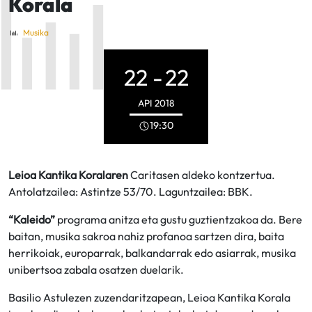
Korala
Musika
22 -
22
API
2018
19:30
Leioa Kantika Koralaren
Caritasen aldeko kontzertua.
Antolatzailea: Astintze 53/70. Laguntzailea: BBK.
“Kaleido”
programa anitza eta gustu guztientzakoa da. Bere
baitan, musika sakroa nahiz profanoa sartzen dira, baita
herrikoiak, europarrak, balkandarrak edo asiarrak, musika
unibertsoa zabala osatzen duelarik.
Basilio Astulezen zuzendaritzapean, Leioa Kantika Korala