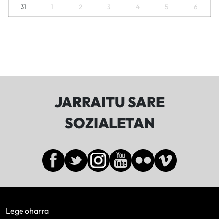
31
1
2
3
4
5
6
JARRAITU SARE
SOZIALETAN
Lege oharra