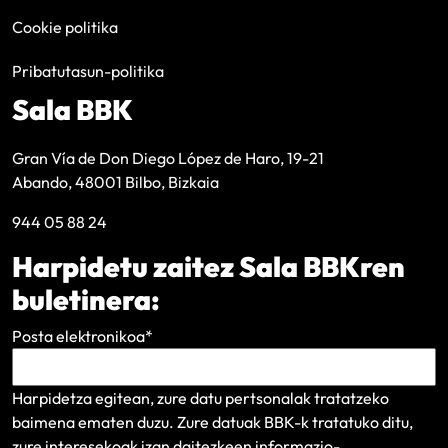
Cookie politika
Pribatutasun-politika
Sala BBK
Gran Vía de Don Diego López de Haro, 19-21
Abando, 48001 Bilbo, Bizkaia
944 05 88 24
Harpidetu zaitez Sala BBKren
buletinera:
Posta elektronikoa
*
Harpidetza egitean, zure datu pertsonalak tratatzeko
baimena ematen duzu. Zure datuak BBK-k tratatuko ditu,
zure interesekoak izan daitezkeen informazio-