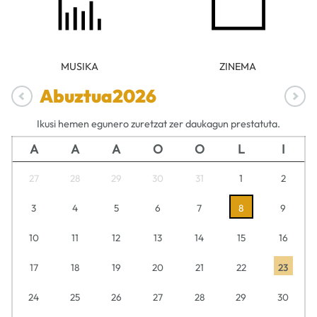
MUSIKA
ZINEMA
Abuztua
2026
Ikusi hemen egunero zuretzat zer daukagun prestatuta.
A
A
A
O
O
L
I
27
28
29
30
31
1
2
3
4
5
6
7
8
9
10
11
12
13
14
15
16
17
18
19
20
21
22
23
24
25
26
27
28
29
30