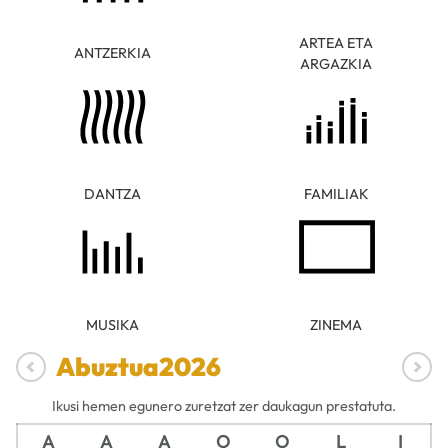
ARTEA ETA
ANTZERKIA
ARGAZKIA
DANTZA
FAMILIAK
MUSIKA
ZINEMA
Abuztua
2026
Ikusi hemen egunero zuretzat zer daukagun prestatuta.
A
A
A
O
O
L
I