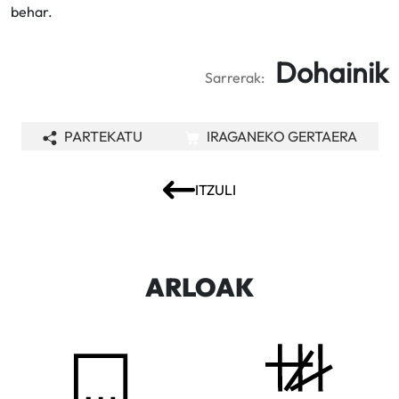
behar.
Dohainik
Sarrerak:
PARTEKATU
IRAGANEKO GERTAERA
ITZULI
ARLOAK