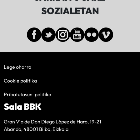
SOZIALETAN
Lege oharra
Cookie politika
Pribatutasun-politika
Sala BBK
Gran Vía de Don Diego López de Haro, 19-21
Abando, 48001 Bilbo, Bizkaia