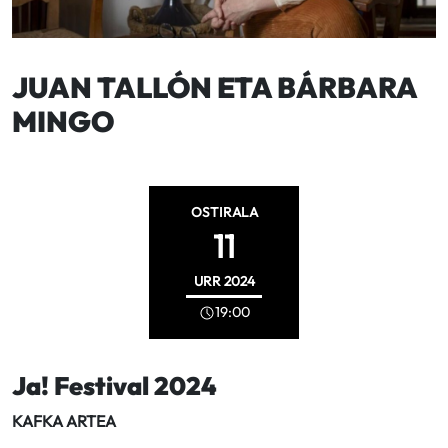
JUAN TALLÓN ETA BÁRBARA
MINGO
OSTIRALA
11
URR
2024
19:00
Ja! Festival 2024
KAFKA ARTEA