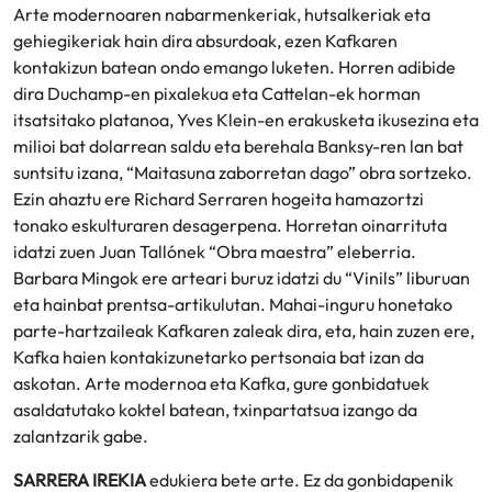
Arte modernoaren nabarmenkeriak, hutsalkeriak eta
gehiegikeriak hain dira absurdoak, ezen Kafkaren
kontakizun batean ondo emango luketen. Horren adibide
dira Duchamp-en pixalekua eta Cattelan-ek horman
itsatsitako platanoa, Yves Klein-en erakusketa ikusezina eta
milioi bat dolarrean saldu eta berehala Banksy-ren lan bat
suntsitu izana, “Maitasuna zaborretan dago” obra sortzeko.
Ezin ahaztu ere Richard Serraren hogeita hamazortzi
tonako eskulturaren desagerpena. Horretan oinarrituta
idatzi zuen Juan Tallónek “Obra maestra” eleberria.
Barbara Mingok ere arteari buruz idatzi du “Vinils” liburuan
eta hainbat prentsa-artikulutan. Mahai-inguru honetako
parte-hartzaileak Kafkaren zaleak dira, eta, hain zuzen ere,
Kafka haien kontakizunetarko pertsonaia bat izan da
askotan. Arte modernoa eta Kafka, gure gonbidatuek
asaldatutako koktel batean, txinpartatsua izango da
zalantzarik gabe.
SARRERA IREKIA
edukiera bete arte. Ez da gonbidapenik