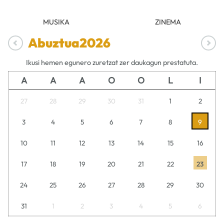
MUSIKA
ZINEMA
Abuztua
2026
Ikusi hemen egunero zuretzat zer daukagun prestatuta.
A
A
A
O
O
L
I
27
28
29
30
31
1
2
3
4
5
6
7
8
9
10
11
12
13
14
15
16
17
18
19
20
21
22
23
24
25
26
27
28
29
30
31
1
2
3
4
5
6