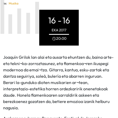
Musika
16 -
16
EKA
2017
20:00
Joaquín Grilok lan alai eta ausarta ehuntzen du, baina arte-
eta tekni¬ka-zorroztasunez, eta flamenkoa¬ren ikuspegi
modernoa da emai¬tza. Gitarra, kantua, esku-zartak eta
dantza seguiriya, soleá, bulería eta abarren inguruan.
Berari la-gunduko dioten musikarien ar¬tean,
interpretazio-estetika horren ordezkaririk onenetakoak
daude. Honela flamenkoaren sarraldirik askeen eta
berezkoenez gozatzen da, betiere emozioa izanik helburu
nagusia.