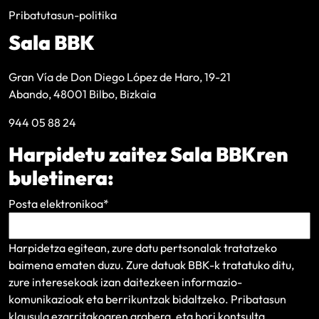
Pribatutasun-politika
Sala BBK
Gran Vía de Don Diego López de Haro, 19-21
Abando, 48001 Bilbo, Bizkaia
944 05 88 24
Harpidetu zaitez Sala BBKren
buletinera:
Posta elektronikoa
*
Harpidetza egitean, zure datu pertsonalak tratatzeko
baimena ematen duzu. Zure datuak BBK-k tratatuko ditu,
zure interesekoak izan daitezkeen informazio-
komunikazioak eta berrikuntzak bidaltzeko.
Pribatasun
klausula
ezarritakoaren arabera, eta hori kontsulta