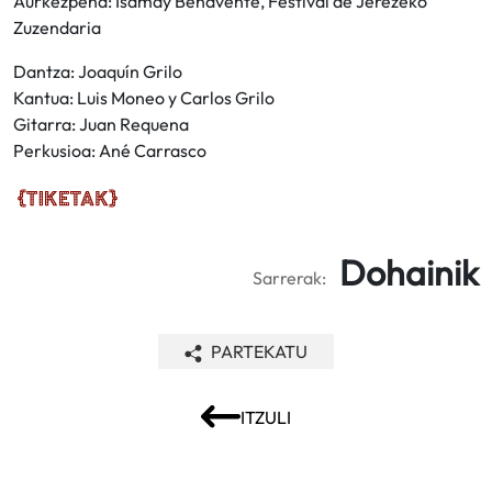
Aurkezpena: Isamay Benavente, Festival de Jerezeko
Zuzendaria
Dantza: Joaquín Grilo
Kantua: Luis Moneo y Carlos Grilo
Gitarra: Juan Requena
Perkusioa: Ané Carrasco
Dohainik
Sarrerak:
PARTEKATU
ITZULI