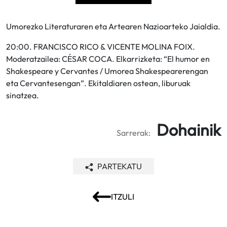
Umorezko Literaturaren eta Artearen Nazioarteko Jaialdia.
20:00. FRANCISCO RICO & VICENTE MOLINA FOIX.
Moderatzailea: CÉSAR COCA. Elkarrizketa: “El humor en
Shakespeare y Cervantes / Umorea Shakespearerengan
eta Cervantesengan”. Ekitaldiaren ostean, liburuak
sinatzea.
Dohainik
Sarrerak:
PARTEKATU
ITZULI