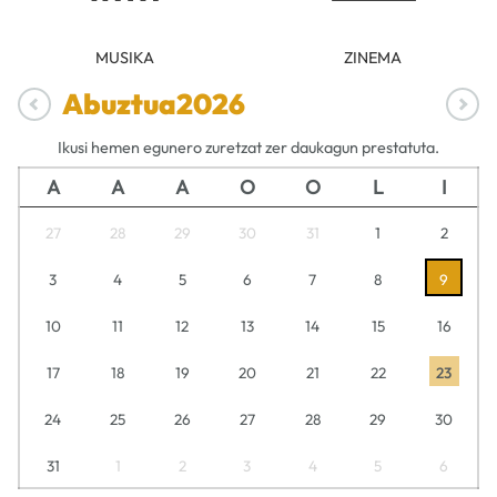
MUSIKA
ZINEMA
Abuztua
2026
Ikusi hemen egunero zuretzat zer daukagun prestatuta.
A
A
A
O
O
L
I
27
28
29
30
31
1
2
3
4
5
6
7
8
9
10
11
12
13
14
15
16
17
18
19
20
21
22
23
24
25
26
27
28
29
30
31
1
2
3
4
5
6