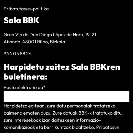
Pribatutasun-politika
Sala BBK
Gran Vía de Don Diego López de Haro, 19-21
Abando, 48001 Bilbo, Bizkaia
944 05 88 24
Harpidetu zaitez Sala BBKren
buletinera:
Posta elektronikoa
*
Harpidetza egitean, zure datu pertsonalak tratatzeko
baimena ematen duzu. Zure datuak BBK-k tratatuko ditu,
zure interesekoak izan daitezkeen informazio-
komunikazioak eta berrikuntzak bidaltzeko.
Pribatasun