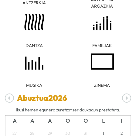
ANTZERKIA
ARGAZKIA
DANTZA
FAMILIAK
MUSIKA
ZINEMA
Abuztua
2026
Ikusi hemen egunero zuretzat zer daukagun prestatuta.
A
A
A
O
O
L
I
27
28
29
30
31
1
2