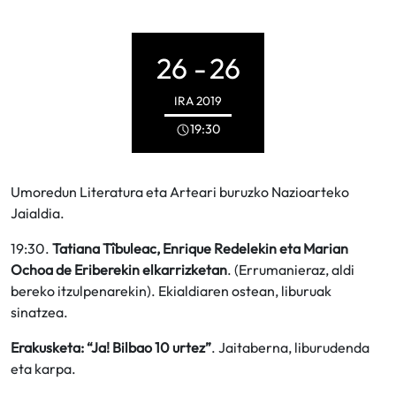
26 -
26
IRA
2019
19:30
Umoredun Literatura eta Arteari buruzko Nazioarteko
Jaialdia.
19:30.
Tatiana Tîbuleac, Enrique Redelekin eta Marian
Ochoa de Eriberekin elkarrizketan
. (Errumanieraz, aldi
bereko itzulpenarekin). Ekialdiaren ostean, liburuak
sinatzea.
Erakusketa: “Ja! Bilbao 10 urtez”
. Jaitaberna, liburudenda
eta karpa.