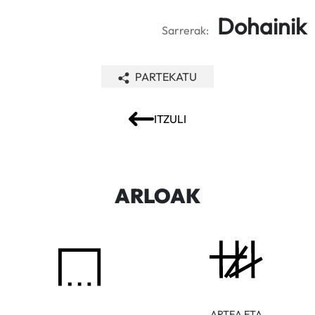
Dohainik
Sarrerak:
PARTEKATU
ITZULI
ARLOAK
ARTEA ETA