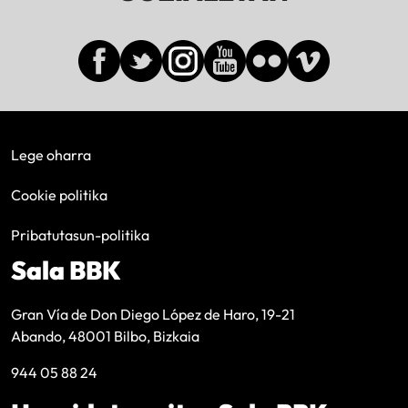
Lege oharra
Cookie politika
Pribatutasun-politika
Sala BBK
Gran Vía de Don Diego López de Haro, 19-21
Abando, 48001 Bilbo, Bizkaia
944 05 88 24