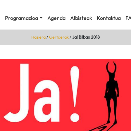
Programazioa
Agenda
Albisteak
Kontaktua
F
Hasiera
/
Gertaerak
/
Ja! Bilbao 2018