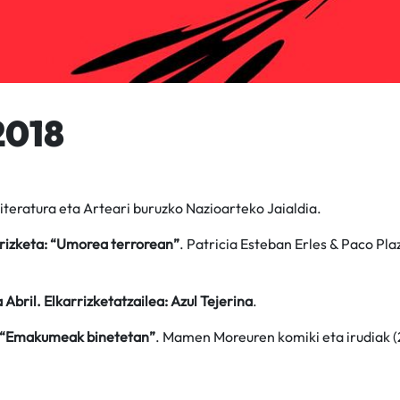
2018
teratura eta Arteari buruzko Nazioarteko Jaialdia.
rizketa: “Umorea terrorean”
. Patricia Esteban Erles & Paco Pl
a Abril. Elkarrizketatzailea: Azul Tejerina
.
 “Emakumeak binetetan”
. Mamen Moreuren komiki eta irudiak 