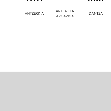
ARTEA ETA
ANTZERKIA
DANTZA
ARGAZKIA