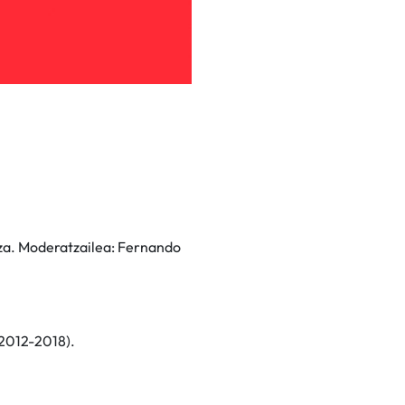
aza. Moderatzailea: Fernando
(2012-2018).