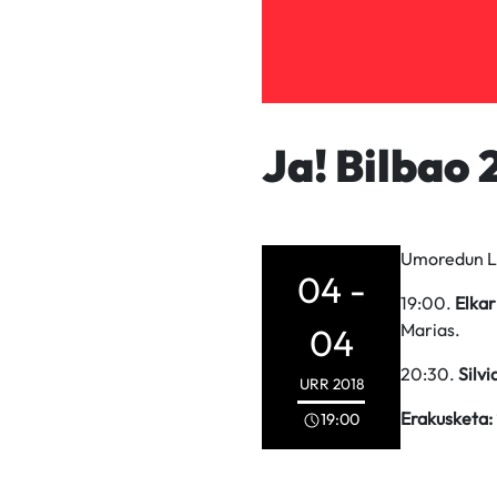
Ja! Bilbao 
Umoredun Li
04 -
19:00.
Elkar
Marias.
04
20:30.
Silvi
URR
2018
Erakusketa:
19:00