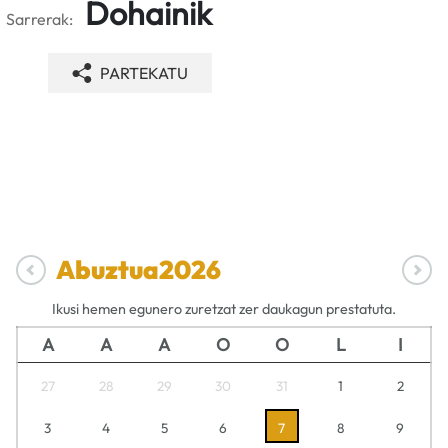
Dohainik
Sarrerak:
PARTEKATU
Abuztua
2026
Ikusi hemen egunero zuretzat zer daukagun prestatuta.
A
A
A
O
O
L
I
27
28
29
30
31
1
2
3
4
5
6
7
8
9