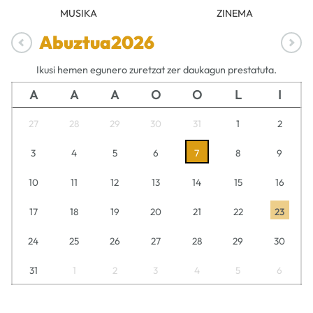
MUSIKA
ZINEMA
Abuztua
2026
Ikusi hemen egunero zuretzat zer daukagun prestatuta.
A
A
A
O
O
L
I
27
28
29
30
31
1
2
3
4
5
6
7
8
9
10
11
12
13
14
15
16
17
18
19
20
21
22
23
24
25
26
27
28
29
30
31
1
2
3
4
5
6