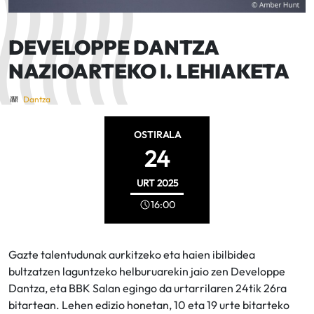
DEVELOPPE DANTZA
NAZIOARTEKO I. LEHIAKETA
Dantza
OSTIRALA
24
URT
2025
16:00
Gazte talentudunak aurkitzeko eta haien ibilbidea
bultzatzen laguntzeko helburuarekin jaio zen Developpe
Dantza, eta BBK Salan egingo da urtarrilaren 24tik 26ra
bitartean. Lehen edizio honetan, 10 eta 19 urte bitarteko