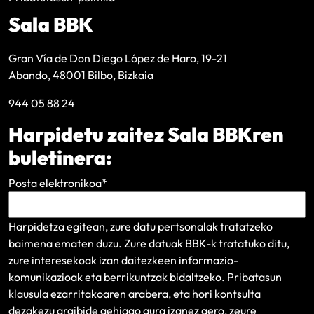
Sala BBK
Gran Vía de Don Diego López de Haro, 19-21
Abando, 48001 Bilbo, Bizkaia
944 05 88 24
Harpidetu zaitez Sala BBKren
buletinera:
Posta elektronikoa
*
Harpidetza egitean, zure datu pertsonalak tratatzeko
baimena ematen duzu. Zure datuak BBK-k tratatuko ditu,
zure interesekoak izan daitezkeen informazio-
komunikazioak eta berrikuntzak bidaltzeko.
Pribatasun
klausula
ezarritakoaren arabera, eta hori kontsulta
dezakezu argibide gehiago gura izanez gero, zeure