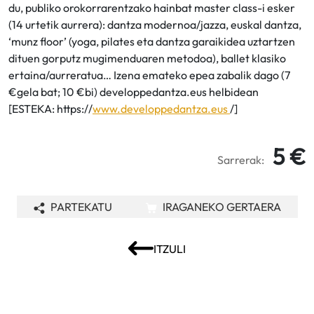
du, publiko orokorrarentzako hainbat master class-i esker
(14 urtetik aurrera): dantza modernoa/jazza, euskal dantza,
‘munz floor’ (yoga, pilates eta dantza garaikidea uztartzen
dituen gorputz mugimenduaren metodoa), ballet klasiko
ertaina/aurreratua… Izena emateko epea zabalik dago (7
€gela bat; 10 €bi) developpedantza.eus helbidean
[ESTEKA: https://
www.developpedantza.eus
/]
5 €
Sarrerak:
PARTEKATU
IRAGANEKO GERTAERA
ITZULI