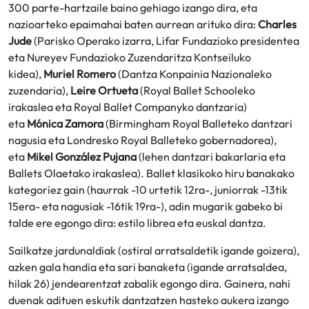
300 parte-hartzaile baino gehiago izango dira, eta
nazioarteko epaimahai baten aurrean arituko dira:
Charles
Jude
(Parisko Operako izarra, Lifar Fundazioko presidentea
eta Nureyev Fundazioko Zuzendaritza Kontseiluko
kidea),
Muriel Romero
(Dantza Konpainia Nazionaleko
zuzendaria),
Leire Ortueta
(Royal Ballet Schooleko
irakaslea eta Royal Ballet Companyko dantzaria)
eta
Mónica Zamora
(Birmingham Royal Balleteko dantzari
nagusia eta Londresko Royal Balleteko gobernadorea),
eta
Mikel González Pujana
(lehen dantzari bakarlaria eta
Ballets Olaetako irakaslea). Ballet klasikoko hiru banakako
kategoriez gain (haurrak -10 urtetik 12ra-, juniorrak -13tik
15era- eta nagusiak -16tik 19ra-), adin mugarik gabeko bi
talde ere egongo dira: estilo librea eta euskal dantza.
Sailkatze jardunaldiak (ostiral arratsaldetik igande goizera),
azken gala handia eta sari banaketa (igande arratsaldea,
hilak 26) jendearentzat zabalik egongo dira. Gainera, nahi
duenak adituen eskutik dantzatzen hasteko aukera izango