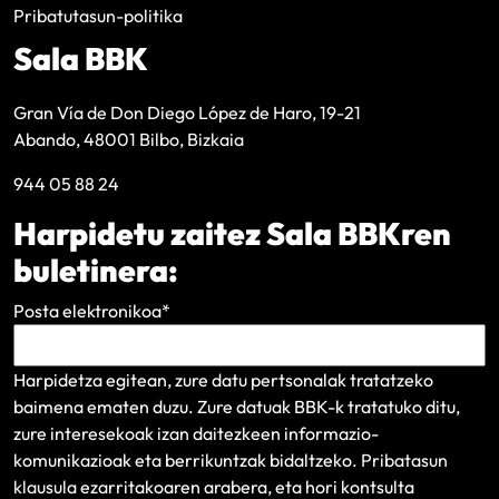
Pribatutasun-politika
Sala BBK
Gran Vía de Don Diego López de Haro, 19-21
Abando, 48001 Bilbo, Bizkaia
944 05 88 24
Harpidetu zaitez Sala BBKren
buletinera:
Posta elektronikoa
*
Harpidetza egitean, zure datu pertsonalak tratatzeko
baimena ematen duzu. Zure datuak BBK-k tratatuko ditu,
zure interesekoak izan daitezkeen informazio-
komunikazioak eta berrikuntzak bidaltzeko.
Pribatasun
klausula
ezarritakoaren arabera, eta hori kontsulta