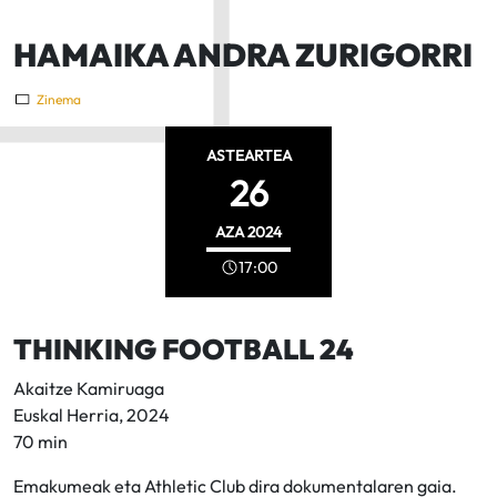
HAMAIKA ANDRA ZURIGORRI
Zinema
ASTEARTEA
26
AZA
2024
17:00
THINKING FOOTBALL 24
Akaitze Kamiruaga
Euskal Herria, 2024
70 min
Emakumeak eta Athletic Club dira dokumentalaren gaia.