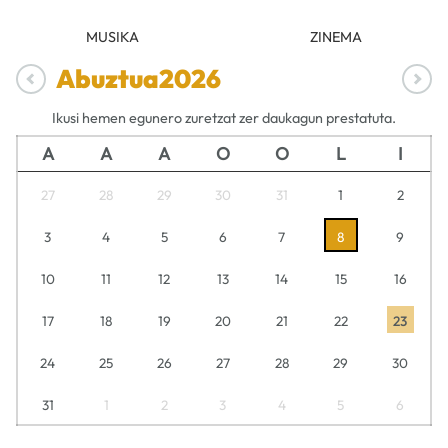
MUSIKA
ZINEMA
Abuztua
2026
Ikusi hemen egunero zuretzat zer daukagun prestatuta.
A
A
A
O
O
L
I
27
28
29
30
31
1
2
3
4
5
6
7
8
9
10
11
12
13
14
15
16
17
18
19
20
21
22
23
24
25
26
27
28
29
30
31
1
2
3
4
5
6