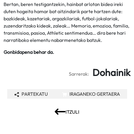
Bertan, beren testigantzekin, hainbat arlotan bidea ireki
duten hogeita hamar bat aitzindarik parte hartzen dute:
bazkideak, kazetariak, argazkilariak, futbol-jokalariak,
zuzendaritzako kideak, zaleak… Memoria, emozioa, familia,
transmisioa, pasioa, Athletic sentimendua… dira bere hari
narratiboko elementu nabarmenetako batzuk.
Gonbidapena behar da.
Dohainik
Sarrerak:
PARTEKATU
IRAGANEKO GERTAERA
ITZULI