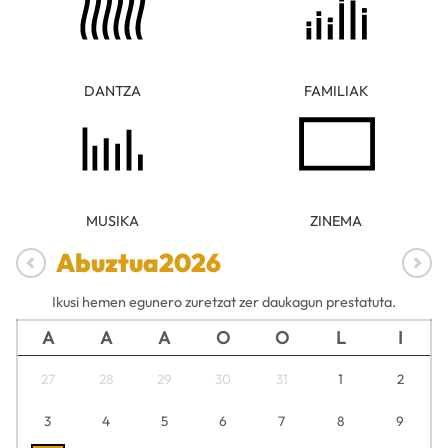
DANTZA
FAMILIAK
MUSIKA
ZINEMA
Abuztua
2026
Ikusi hemen egunero zuretzat zer daukagun prestatuta.
A
A
A
O
O
L
I
27
28
29
30
31
1
2
3
4
5
6
7
8
9