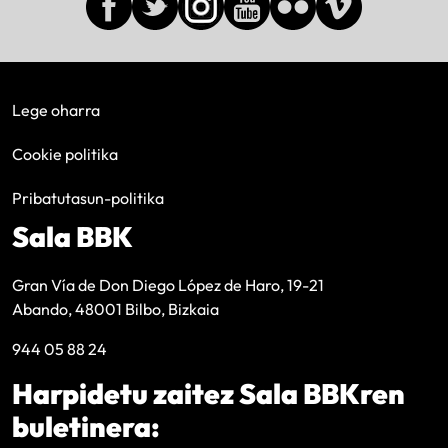
Lege oharra
Cookie politika
Pribatutasun-politika
Sala BBK
Gran Vía de Don Diego López de Haro, 19-21
Abando, 48001 Bilbo, Bizkaia
944 05 88 24
Harpidetu zaitez Sala BBKren
buletinera: