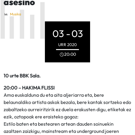
asesino
Musika
03 -
03
URR
2020
20:00
10 urte BBK Sala.
20:00 – HAKIMA FLISSI
Ama euskalduna du eta aita aljeriarra eta, bere
belaunaldiko artista askok bezala, bere kantak sortzeko edo
zabaltzeko aurreiritzirik ez duela erakusten digu, etiketak ez
ezik, oztopoak ere eraisteko gogoz:
Estilo baten eta bestearen artean dauden soinuekin
azaltzen zaizkigu, mainstream eta underground joeren