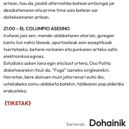
artean, hau da, jaialdi alternatibo batean entzungai jar
dezaketenaren eta prime time saio batean sar
daitekeenaren artean.
21:00 – EL COLUMPIO ASESINO
Iruñean jaio zen, mende-aldaketaren atarian, guregan
kantu ilun nahiz libreak, apurtzaileak zein eszeptikoak
txertatzeko, betiere rockaren eta punkaren arteko salto
elektronikoa eginez.
Estudioko azken lana egin eta bost urtera, Oso Polita
disketxearekin itzuli da, “Fuga” izeneko singlearekin.
Horretan, bere doinuen muin jatorrenari eutsi dio,
ustekabeko soinu-aldaketa batekin, taldearen pop alderdia
erakusteko.
Dohainik
Sarrerak: