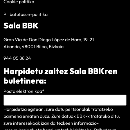
Cookie politika
Pribatutasun-politika
Sala BBK
Gran Vía de Don Diego López de Haro, 19-21
Abando, 48001 Bilbo, Bizkaia
944 05 88 24
Harpidetu zaitez Sala BBKren
buletinera:
Posta elektronikoa
*
Harpidetza egitean, zure datu pertsonalak tratatzeko
baimena ematen duzu. Zure datuak BBK-k tratatuko ditu,
zure interesekoak izan daitezkeen informazio-