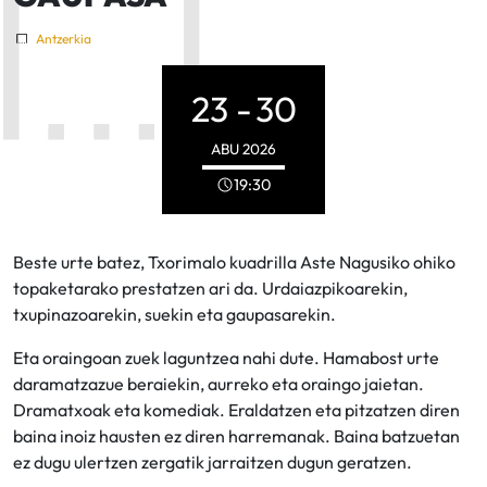
Antzerkia
23 -
30
ABU
2026
19:30
Beste urte batez, Txorimalo kuadrilla Aste Nagusiko ohiko
topaketarako prestatzen ari da. Urdaiazpikoarekin,
txupinazoarekin, suekin eta gaupasarekin.
Eta oraingoan zuek laguntzea nahi dute. Hamabost urte
daramatzazue beraiekin, aurreko eta oraingo jaietan.
Dramatxoak eta komediak. Eraldatzen eta pitzatzen diren
baina inoiz hausten ez diren harremanak. Baina batzuetan
ez dugu ulertzen zergatik jarraitzen dugun geratzen.