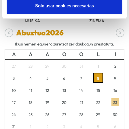
Solo usar cookies necesarias
MUSIKA
ZINEMA
Abuztua
2026
Ikusi hemen egunero zuretzat zer daukagun prestatuta.
A
A
A
O
O
L
I
27
28
29
30
31
1
2
3
4
5
6
7
8
9
10
11
12
13
14
15
16
17
18
19
20
21
22
23
24
25
26
27
28
29
30
31
1
2
3
4
5
6