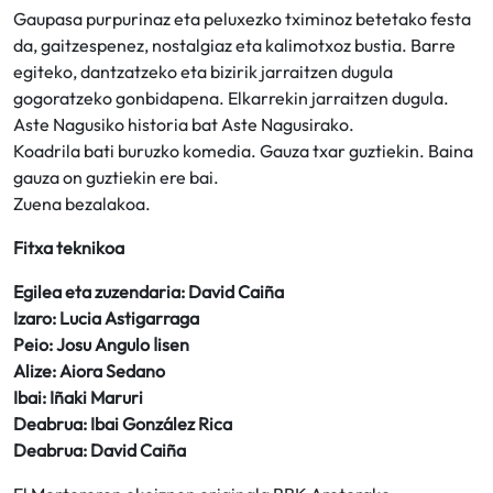
Gaupasa purpurinaz eta peluxezko tximinoz betetako festa
da, gaitzespenez, nostalgiaz eta kalimotxoz bustia. Barre
egiteko, dantzatzeko eta bizirik jarraitzen dugula
gogoratzeko gonbidapena. Elkarrekin jarraitzen dugula.
Aste Nagusiko historia bat Aste Nagusirako.
Koadrila bati buruzko komedia. Gauza txar guztiekin. Baina
gauza on guztiekin ere bai.
Zuena bezalakoa.
Fitxa teknikoa
Egilea eta zuzendaria: David Caiña
Izaro: Lucia Astigarraga
Peio: Josu Angulo اisen
Alize: Aiora Sedano
Ibai: Iñaki Maruri
Deabrua: Ibai González Rica
Deabrua: David Caiña