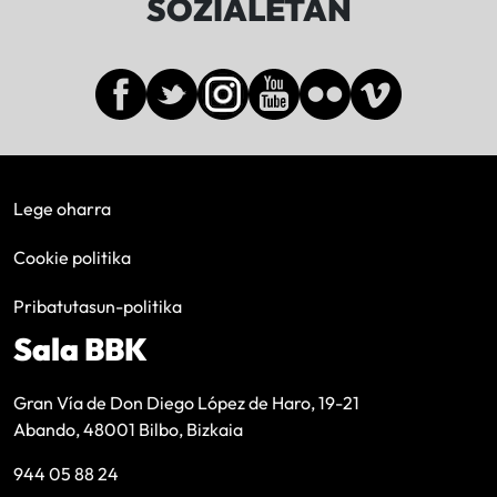
SOZIALETAN
Lege oharra
Cookie politika
Pribatutasun-politika
Sala BBK
Gran Vía de Don Diego López de Haro, 19-21
Abando, 48001 Bilbo, Bizkaia
944 05 88 24