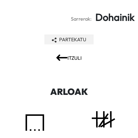
Dohainik
Sarrerak:
PARTEKATU
ITZULI
ARLOAK