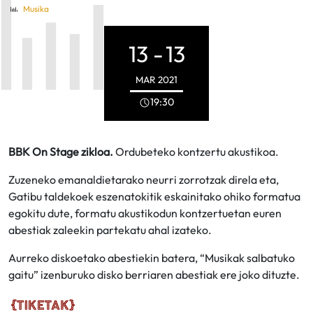
Musika
13 -
13
MAR
2021
19:30
BBK On Stage zikloa.
Ordubeteko kontzertu akustikoa.
Zuzeneko emanaldietarako neurri zorrotzak direla eta,
Gatibu taldekoek eszenatokitik eskainitako ohiko formatua
egokitu dute, formatu akustikodun kontzertuetan euren
abestiak zaleekin partekatu ahal izateko.
Aurreko diskoetako abestiekin batera, “Musikak salbatuko
gaitu” izenburuko disko berriaren abestiak ere joko dituzte.