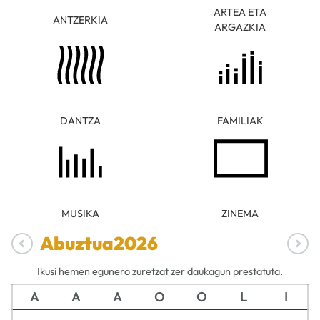
ARTEA ETA
ANTZERKIA
ARGAZKIA
DANTZA
FAMILIAK
MUSIKA
ZINEMA
Abuztua
2026
Ikusi hemen egunero zuretzat zer daukagun prestatuta.
A
A
A
O
O
L
I