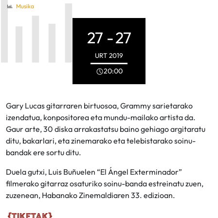
Musika
27 -
27
URT
2019
20:00
Gary Lucas gitarraren birtuosoa, Grammy sarietarako
izendatua, konpositorea eta mundu-mailako artista da.
Gaur arte, 30 diska arrakastatsu baino gehiago argitaratu
ditu, bakarlari, eta zinemarako eta telebistarako soinu-
bandak ere sortu ditu.
Duela gutxi, Luis Buñuelen “El Ángel Exterminador”
filmerako gitarraz osaturiko soinu-banda estreinatu zuen,
zuzenean, Habanako Zinemaldiaren 33. edizioan.