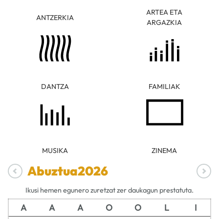
ARTEA ETA
ANTZERKIA
ARGAZKIA
DANTZA
FAMILIAK
MUSIKA
ZINEMA
Abuztua
2026
Ikusi hemen egunero zuretzat zer daukagun prestatuta.
A
A
A
O
O
L
I