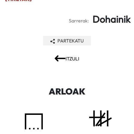
Dohainik
Sarrerak:
PARTEKATU
ITZULI
ARLOAK