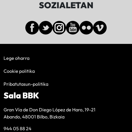
SOZIALETAN
Lege oharra
Cookie politika
Pribatutasun-politika
Sala BBK
Gran Vía de Don Diego López de Haro, 19-21
Abando, 48001 Bilbo, Bizkaia
944 05 88 24