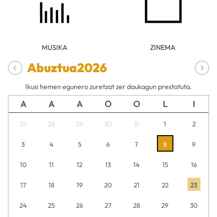
MUSIKA
ZINEMA
Abuztua
2026
Ikusi hemen egunero zuretzat zer daukagun prestatuta.
A
A
A
O
O
L
I
27
28
29
30
31
1
2
3
4
5
6
7
8
9
10
11
12
13
14
15
16
17
18
19
20
21
22
23
24
25
26
27
28
29
30