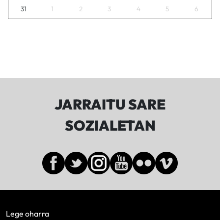
31
1
2
3
4
5
6
JARRAITU SARE
SOZIALETAN
Lege oharra