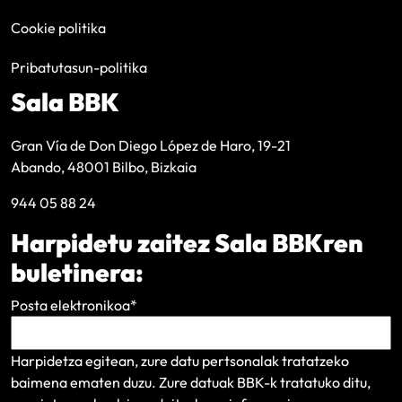
Cookie politika
Pribatutasun-politika
Sala BBK
Gran Vía de Don Diego López de Haro, 19-21
Abando, 48001 Bilbo, Bizkaia
944 05 88 24
Harpidetu zaitez Sala BBKren
buletinera:
Posta elektronikoa
*
Harpidetza egitean, zure datu pertsonalak tratatzeko
baimena ematen duzu. Zure datuak BBK-k tratatuko ditu,