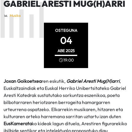
GABRIEL ARESTI MUG(H)ARRI
Musika
OSTEGUNA
04
ABE
2025
19:00
Joxan Goikoetxea
ren eskutik,
Gabriel Aresti Mug(H)arri
,
Euskaltzaindiak eta Euskal Herriko Unibertsitateko Gabriel
Aresti Katedrak sustatutako sorkuntza eszenikoa, poeta
bilbotarraren heriotzaren berrogeita hamargarren
urteurrena ospatzeko. Elkarrekin musikaren, hitzaren eta
kulturaren arteko harremana sarritan uztartu izan duten
EusKamerata
ko kideak lagun dituela, Arestiren figurarekiko
ibilbide sentikor eta intelektuala proposatuko digu