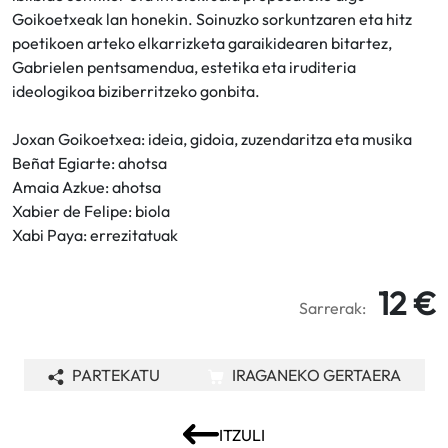
Goikoetxeak lan honekin. Soinuzko sorkuntzaren eta hitz
poetikoen arteko elkarrizketa garaikidearen bitartez,
Gabrielen pentsamendua, estetika eta iruditeria
ideologikoa biziberritzeko gonbita.
Joxan Goikoetxea: ideia, gidoia, zuzendaritza eta musika
Beñat Egiarte: ahotsa
Amaia Azkue: ahotsa
Xabier de Felipe: biola
Xabi Paya: errezitatuak
12 €
Sarrerak:
PARTEKATU
IRAGANEKO GERTAERA
ITZULI