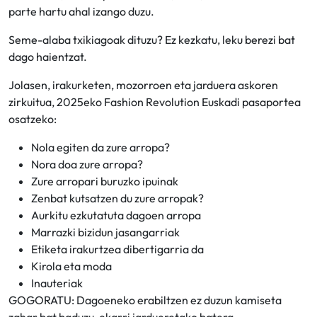
parte hartu ahal izango duzu.
Seme-alaba txikiagoak dituzu? Ez kezkatu, leku berezi bat
dago haientzat.
Jolasen, irakurketen, mozorroen eta jarduera askoren
zirkuitua, 2025eko Fashion Revolution Euskadi pasaportea
osatzeko:
Nola egiten da zure arropa?
Nora doa zure arropa?
Zure arropari buruzko ipuinak
Zenbat kutsatzen du zure arropak?
Aurkitu ezkutatuta dagoen arropa
Marrazki bizidun jasangarriak
Etiketa irakurtzea dibertigarria da
Kirola eta moda
Inauteriak
GOGORATU: Dagoeneko erabiltzen ez duzun kamiseta