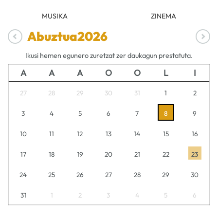
MUSIKA
ZINEMA
Abuztua
2026
Ikusi hemen egunero zuretzat zer daukagun prestatuta.
A
A
A
O
O
L
I
27
28
29
30
31
1
2
3
4
5
6
7
8
9
10
11
12
13
14
15
16
17
18
19
20
21
22
23
24
25
26
27
28
29
30
31
1
2
3
4
5
6