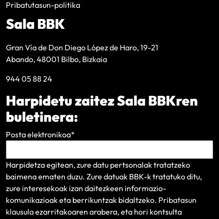
Pribatutasun-politika
Sala BBK
Gran Vía de Don Diego López de Haro, 19-21
Abando, 48001 Bilbo, Bizkaia
944 05 88 24
Harpidetu zaitez Sala BBKren
buletinera:
Posta elektronikoa
*
Harpidetza egitean, zure datu pertsonalak tratatzeko
baimena ematen duzu. Zure datuak BBK-k tratatuko ditu,
zure interesekoak izan daitezkeen informazio-
komunikazioak eta berrikuntzak bidaltzeko.
Pribatasun
klausula
ezarritakoaren arabera, eta hori kontsulta