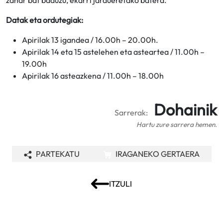
zahar bat baduzu, ekarri jardueretako batera.
Datak eta ordutegiak:
Apirilak 13 igandea / 16.00h – 20.00h.
Apirilak 14 eta 15 astelehen eta asteartea / 11.00h –
19.00h
Apirilak 16 asteazkena / 11.00h – 18.00h
Dohainik
Sarrerak:
Hartu zure sarrera hemen.
PARTEKATU
IRAGANEKO GERTAERA
ITZULI