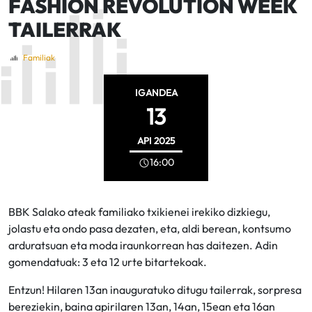
FASHION REVOLUTION WEEK
TAILERRAK
Familiak
IGANDEA
13
API
2025
16:00
BBK Salako ateak familiako txikienei irekiko dizkiegu,
jolastu eta ondo pasa dezaten, eta, aldi berean, kontsumo
arduratsuan eta moda iraunkorrean has daitezen. Adin
gomendatuak: 3 eta 12 urte bitartekoak.
Entzun! Hilaren 13an inauguratuko ditugu tailerrak, sorpresa
bereziekin, baina apirilaren 13an, 14an, 15ean eta 16an