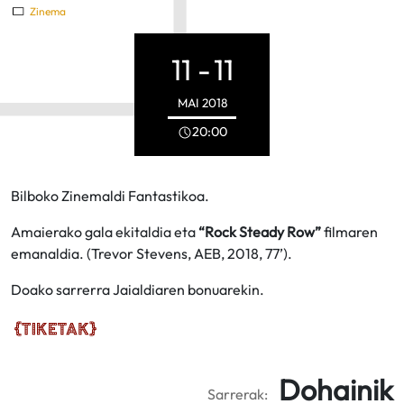
Zinema
11 -
11
MAI
2018
20:00
Bilboko Zinemaldi Fantastikoa.
Amaierako gala ekitaldia eta
“Rock Steady Row”
filmaren
emanaldia. (Trevor Stevens, AEB, 2018, 77’).
Doako sarrerra Jaialdiaren bonuarekin.
Dohainik
Sarrerak: