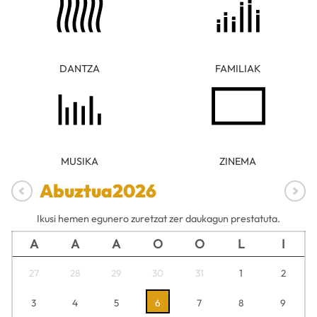
DANTZA
FAMILIAK
MUSIKA
ZINEMA
Abuztua
2026
Ikusi hemen egunero zuretzat zer daukagun prestatuta.
A
A
A
O
O
L
I
27
28
29
30
31
1
2
3
4
5
6
7
8
9