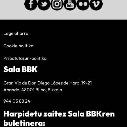
Lege oharra
Cookie politika
Pribatutasun-politika
Sala BBK
Gran Vía de Don Diego López de Haro, 19-21
Abando, 48001 Bilbo, Bizkaia
944 05 88 24
Harpidetu zaitez Sala BBKren
buletinera: