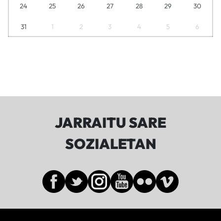
24
25
26
27
28
29
30
31
1
2
3
4
5
6
JARRAITU SARE
SOZIALETAN