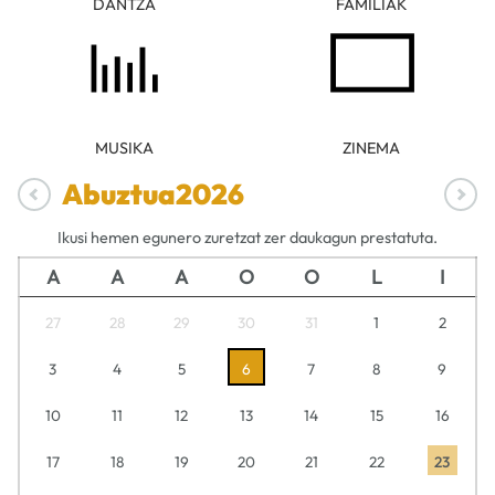
DANTZA
FAMILIAK
MUSIKA
ZINEMA
Abuztua
2026
Ikusi hemen egunero zuretzat zer daukagun prestatuta.
A
A
A
O
O
L
I
27
28
29
30
31
1
2
3
4
5
6
7
8
9
10
11
12
13
14
15
16
17
18
19
20
21
22
23