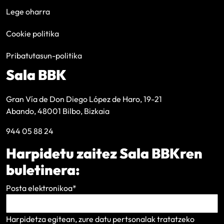
Lege oharra
Cookie politika
Pribatutasun-politika
Sala BBK
Gran Vía de Don Diego López de Haro, 19-21
Abando, 48001 Bilbo, Bizkaia
944 05 88 24
Harpidetu zaitez Sala BBKren
buletinera:
Posta elektronikoa
*
Harpidetza egitean, zure datu pertsonalak tratatzeko