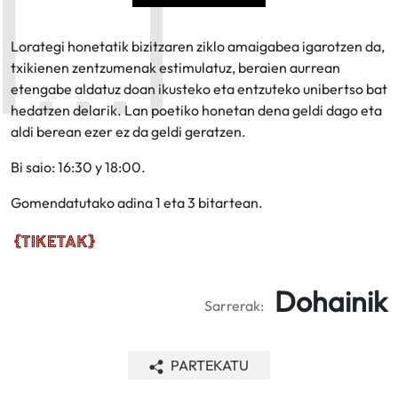
Lorategi honetatik bizitzaren ziklo amaigabea igarotzen da,
txikienen zentzumenak estimulatuz, beraien aurrean
etengabe aldatuz doan ikusteko eta entzuteko unibertso bat
hedatzen delarik. Lan poetiko honetan dena geldi dago eta
aldi berean ezer ez da geldi geratzen.
Bi saio: 16:30 y 18:00.
Gomendatutako adina 1 eta 3 bitartean.
Dohainik
Sarrerak:
PARTEKATU