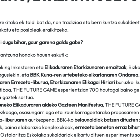
irekitako ekitaldi bat da, non tradizioa eta berrikuntza sukaldee
ekatu eta posibleak eraikitzeko.
i dugu bihar, gaur garena galdu gabe?
erantzuna honako hauen eskutik:
king Inkestaren eta
Elikaduraren Etorkizunaren emaitzak
, Bizk
agusiekin, eta
BBK Kuna-ren urtebeteko elkarlanaren Ondarea.
ren Errezeta-liburua, Etorkizunaren Elikagai Hiriari
buruzko iku
tiboa, THE FUTURE GAME esperientzian 700 hautagai baino ge
4 gaztek sortua.
uneko Elikaduraren aldeko Gazteen Manifestua,
THE FUTURE GAM
dezkoago, osasungarriago eta iraunkorragoetarako proposamen 
a-liburuaren
aurkezpena, BBK-ko
belaunaldiak batzen dituzten
k, baina elaborazio konplexukoak,
errezeta benetan erraz bihur
 Ostalaritza Eskolako sukaldariak elkartu dituen esperimentu so