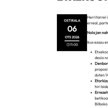
Herritarrei 
OSTIRALA
erreal, part
06
Nola jan nah
OTS
2026
Ikus ezazu 
11:00
Etxekoo
desio n
Denbora
proposi
duten 1
Etorkiz
hiri bi
Errezet
betikoa
Bilboko