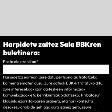
Harpidetu zaitez Sala BBKren
buletinera:
Posta elektronikoa
*
Harpidetza egitean, zure datu pertsonalak tratatzeko
baimena ematen duzu. Zure datuak BBK-k tratatuko ditu,
zure interesekoak izan daitezkeen informazio-
komunikazioak eta berrikuntzak bidaltzeko.
Pribatasun
klausula
ezarritakoaren arabera, eta hori kontsulta
dezakezu argibide gehiago gura izanez gero, zeure