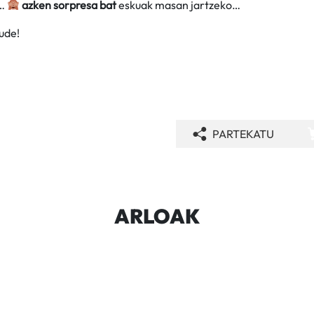
a…
azken sorpresa bat
eskuak masan jartzeko…
ude!
PARTEKATU
ARLOAK