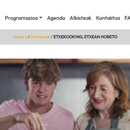
Programazioa
Agenda
Albisteak
Kontaktua
F
Hasiera
/
Gertaerak
/
ETXEKOOKING, ETXEAN HOBETO