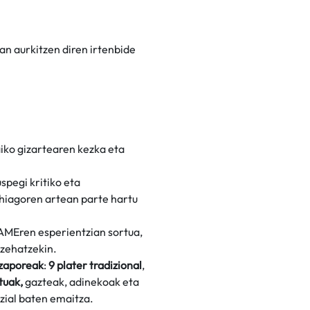
tan aurkitzen diren irtenbide
aiko gizartearen kezka eta
spegi kritiko eta
hiagoren artean parte hartu
Eren esperientzian sortua,
zehatzekin.
 zaporeak
:
9 plater tradizional
,
tuak,
gazteak, adinekoak eta
zial baten emaitza.