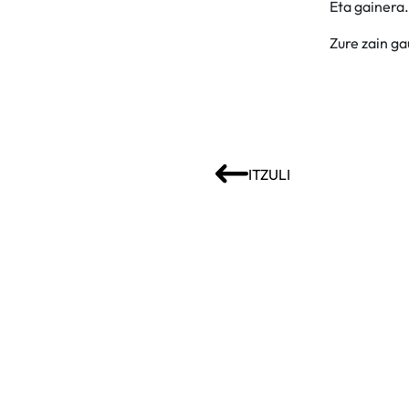
Eta gainer
Zure zain ga
ITZULI