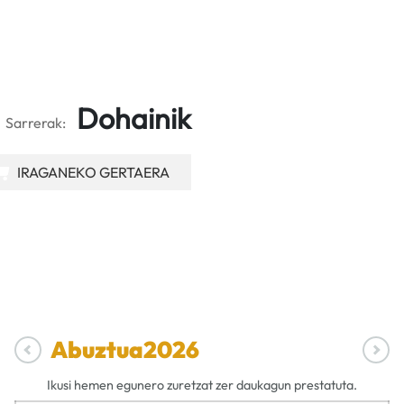
Dohainik
Sarrerak:
IRAGANEKO GERTAERA
Abuztua
2026
Ikusi hemen egunero zuretzat zer daukagun prestatuta.