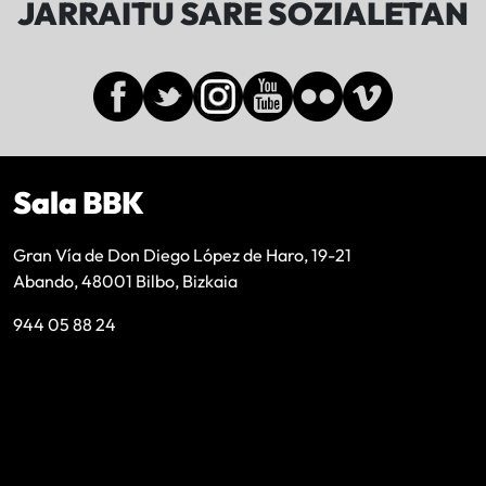
JARRAITU SARE SOZIALETAN
Sala BBK
Gran Vía de Don Diego López de Haro, 19-21
Abando, 48001 Bilbo, Bizkaia
944 05 88 24