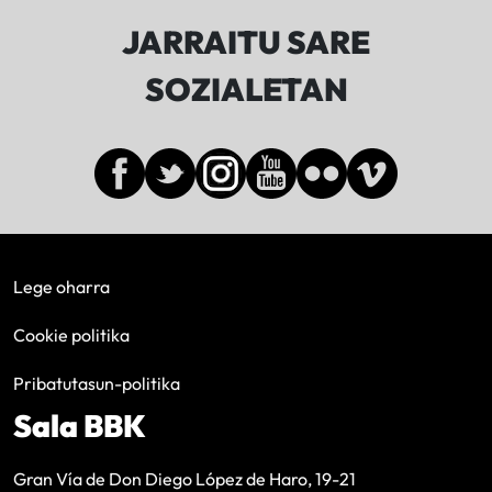
JARRAITU SARE
SOZIALETAN
Lege oharra
Cookie politika
Pribatutasun-politika
Sala BBK
Gran Vía de Don Diego López de Haro, 19-21