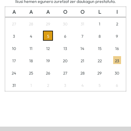
Ikusi hemen egunero zuretzat zer daukagun prestatuta.
A
A
A
O
O
L
I
27
28
29
30
31
1
2
3
4
5
6
7
8
9
10
11
12
13
14
15
16
17
18
19
20
21
22
23
24
25
26
27
28
29
30
31
1
2
3
4
5
6