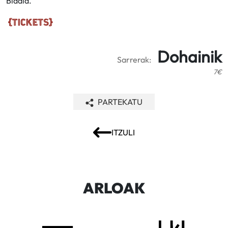
Bidaia.
Dohainik
Sarrerak:
7€
PARTEKATU
ITZULI
ARLOAK