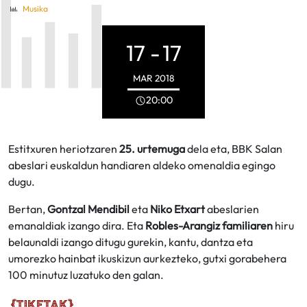
Musika
17 -
17
MAR
2018
20:00
Estitxuren heriotzaren
25. urtemuga
dela eta, BBK Salan
abeslari euskaldun handiaren aldeko omenaldia egingo
dugu.
Bertan,
Gontzal Mendibil
eta
Niko Etxart
abeslarien
emanaldiak izango dira. Eta
Robles-Arangiz familiaren
hiru
belaunaldi izango ditugu gurekin, kantu, dantza eta
umorezko hainbat ikuskizun aurkezteko, gutxi gorabehera
100 minutuz luzatuko den galan.