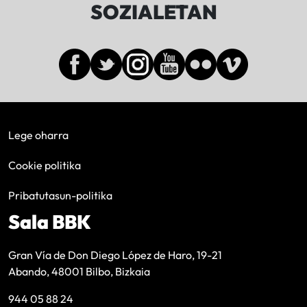
SOZIALETAN
Lege oharra
Cookie politika
Pribatutasun-politika
Sala BBK
Gran Vía de Don Diego López de Haro, 19-21
Abando, 48001 Bilbo, Bizkaia
944 05 88 24