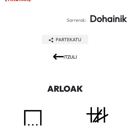
Dohainik
Sarrerak:
PARTEKATU
ITZULI
ARLOAK