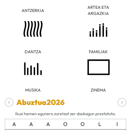
ARTEA ETA
ANTZERKIA
ARGAZKIA
DANTZA
FAMILIAK
MUSIKA
ZINEMA
Abuztua
2026
Ikusi hemen egunero zuretzat zer daukagun prestatuta.
A
A
A
O
O
L
I