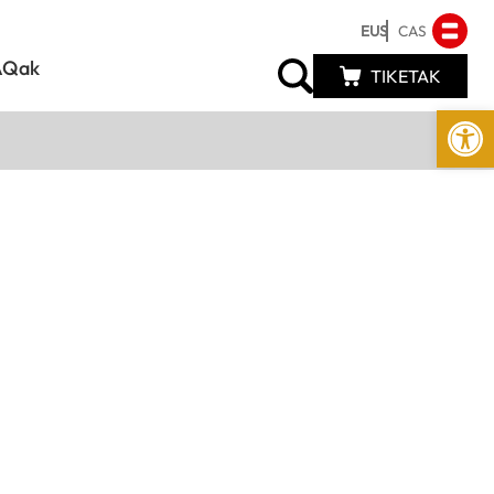
EUS
CAS
AQak
TIKETAK
Open