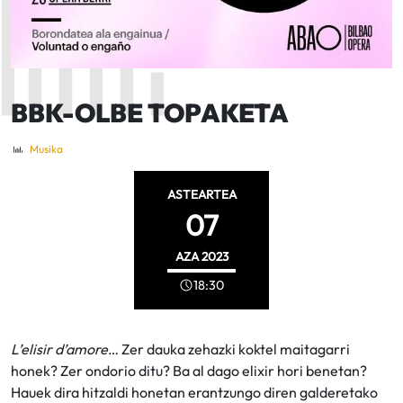
BBK-OLBE TOPAKETA
Musika
ASTEARTEA
07
AZA
2023
18:30
L’elisir d’amore
… Zer dauka zehazki koktel maitagarri
honek? Zer ondorio ditu? Ba al dago elixir hori benetan?
Hauek dira hitzaldi honetan erantzungo diren galderetako