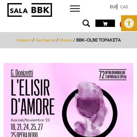
EUS
CAS
Open
Hasiera
/
Gertaerak
/
Musika
/
BBK-OLBE TOPAKETA