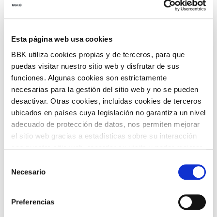
Sarrera librea jarlekuak bete arte.
Dohainik
Esta página web usa cookies
Sarrerak:
BBK utiliza cookies propias y de terceros, para que
puedas visitar nuestro sitio web y disfrutar de sus
PARTEKATU
IRAGANEKO GERTAERA
funciones. Algunas cookies son estrictamente
necesarias para la gestión del sitio web y no se pueden
desactivar. Otras cookies, incluidas cookies de terceros
ITZULI
ubicados en países cuya legislación no garantiza un nivel
adecuado de protección de datos, nos permiten mejorar
el sitio web gracias a estadísticas sobre su interacción
con nuestro sitio web, recordar su visita y poder mejorar
ARLOAK
sus intereses. Además, compartimos información sobre
Selección
el uso que haga del sitio web con nuestros partners de
Necesario
de
análisis web , quienes pueden combinarla con otra
consentimiento
información que les haya proporcionado o que hayan
Preferencias
recopilado a partir del uso que haya hecho de sus