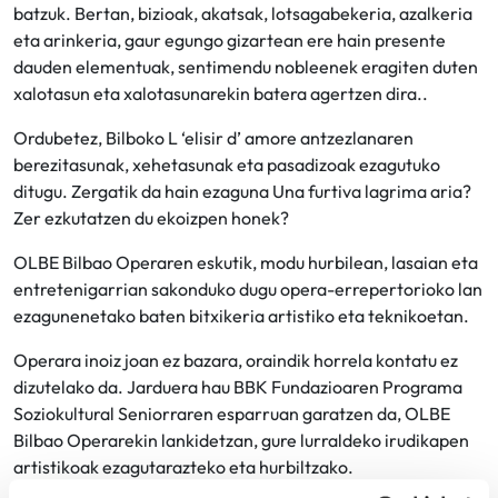
batzuk. Bertan, bizioak, akatsak, lotsagabekeria, azalkeria
eta arinkeria, gaur egungo gizartean ere hain presente
dauden elementuak, sentimendu nobleenek eragiten duten
xalotasun eta xalotasunarekin batera agertzen dira..
Ordubetez, Bilboko L ‘elisir d’ amore antzezlanaren
berezitasunak, xehetasunak eta pasadizoak ezagutuko
ditugu. Zergatik da hain ezaguna Una furtiva lagrima aria?
Zer ezkutatzen du ekoizpen honek?
OLBE Bilbao Operaren eskutik, modu hurbilean, lasaian eta
entretenigarrian sakonduko dugu opera-errepertorioko lan
ezagunenetako baten bitxikeria artistiko eta teknikoetan.
Operara inoiz joan ez bazara, oraindik horrela kontatu ez
dizutelako da. Jarduera hau BBK Fundazioaren Programa
Soziokultural Seniorraren esparruan garatzen da, OLBE
Bilbao Operarekin lankidetzan, gure lurraldeko irudikapen
artistikoak ezagutarazteko eta hurbiltzako.