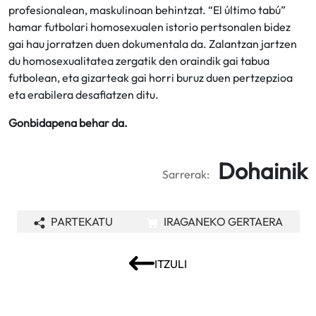
profesionalean, maskulinoan behintzat. “El último tabú”
hamar futbolari homosexualen istorio pertsonalen bidez
gai hau jorratzen duen dokumentala da. Zalantzan jartzen
du homosexualitatea zergatik den oraindik gai tabua
futbolean, eta gizarteak gai horri buruz duen pertzepzioa
eta erabilera desafiatzen ditu.
Gonbidapena behar da.
Dohainik
Sarrerak:
PARTEKATU
IRAGANEKO GERTAERA
ITZULI