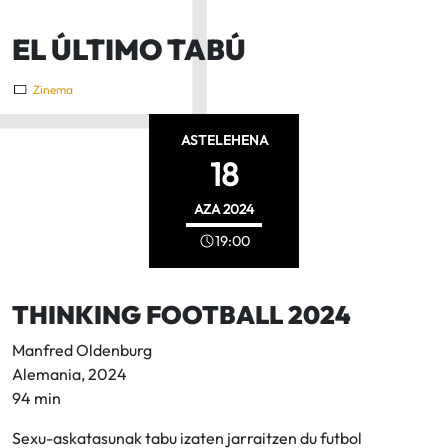
EL ÚLTIMO TABÚ
Zinema
ASTELEHENA
18
AZA
2024
19:00
THINKING FOOTBALL 2024
Manfred Oldenburg
Alemania, 2024
94 min
Sexu-askatasunak tabu izaten jarraitzen du futbol