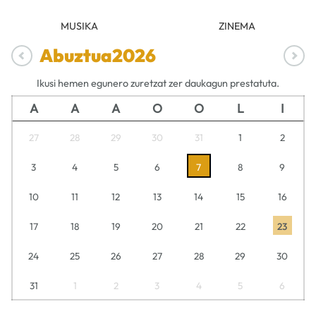
MUSIKA
ZINEMA
Abuztua
2026
Ikusi hemen egunero zuretzat zer daukagun prestatuta.
A
A
A
O
O
L
I
27
28
29
30
31
1
2
3
4
5
6
7
8
9
10
11
12
13
14
15
16
17
18
19
20
21
22
23
24
25
26
27
28
29
30
31
1
2
3
4
5
6