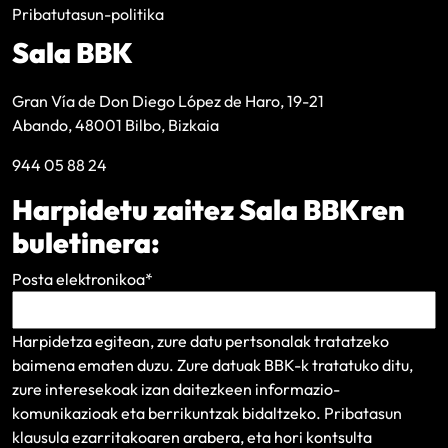
Pribatutasun-politika
Sala BBK
Gran Vía de Don Diego López de Haro, 19-21
Abando, 48001 Bilbo, Bizkaia
944 05 88 24
Harpidetu zaitez Sala BBKren
buletinera:
Posta elektronikoa
*
Harpidetza egitean, zure datu pertsonalak tratatzeko
baimena ematen duzu. Zure datuak BBK-k tratatuko ditu,
zure interesekoak izan daitezkeen informazio-
komunikazioak eta berrikuntzak bidaltzeko.
Pribatasun
klausula
ezarritakoaren arabera, eta hori kontsulta