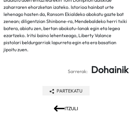
bidaiatu duen emaztearekin Tom Doniphon adiskide
zaharraren ehorzketan izateko. Istorioa hainbat urte
lehenago hasten da, Ransom Ekialdeko abokatu gazte bat
zenean; diligentzian Shinbone-ra, Mendebaldeko herri txiki
batera, abiatu zen, bertan abokatu-lanak egin eta legea
ezartzeko. Iritsi baino lehentxeago, Liberty Valance
pistolari beldurgarriak lapurreta egin eta era basatian
jipoitu zuen.
Dohainik
Sarrerak:
PARTEKATU
ITZULI