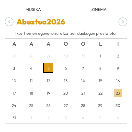
MUSIKA
ZINEMA
Abuztua
2026
Ikusi hemen egunero zuretzat zer daukagun prestatuta.
A
A
A
O
O
L
I
27
28
29
30
31
1
2
3
4
5
6
7
8
9
10
11
12
13
14
15
16
17
18
19
20
21
22
23
24
25
26
27
28
29
30
31
1
2
3
4
5
6