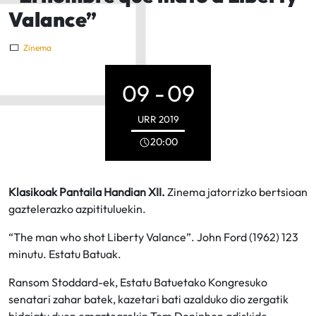
Valance”
Zinema
09 -
09
URR
2019
20:00
Klasikoak Pantaila Handian XII.
Zinema jatorrizko bertsioan
gaztelerazko azpitituluekin.
“The man who shot Liberty Valance”. John Ford (1962) 123
minutu. Estatu Batuak.
Ransom Stoddard-ek, Estatu Batuetako Kongresuko
senatari zahar batek, kazetari bati azalduko dio zergatik