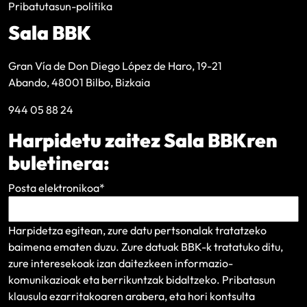
Pribatutasun-politika
Sala BBK
Gran Vía de Don Diego López de Haro, 19-21
Abando, 48001 Bilbo, Bizkaia
944 05 88 24
Harpidetu zaitez Sala BBKren
buletinera:
Posta elektronikoa
*
Harpidetza egitean, zure datu pertsonalak tratatzeko
baimena ematen duzu. Zure datuak BBK-k tratatuko ditu,
zure interesekoak izan daitezkeen informazio-
komunikazioak eta berrikuntzak bidaltzeko.
Pribatasun
klausula
ezarritakoaren arabera, eta hori kontsulta