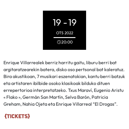
19 -
19
OTS
2022
20:00
Enrique Villarrealek berriz harritu gaitu, liburu berri bat
argitaratzearekin batera, disko oso pertsonal bat kaleratuz.
Bira akustikoan, 7 musikari eszenatokian, kantu berri batzuk
eta artistaren ibilbide osoko klasikoak bilduko dituen
errepertorioa interpretatzeko. Txus Maraví, Eugenio Aristu
« Flako », Germán San Martín, Selva Barón, Patricia
Greham, Nahia Ojeta eta Enrique Villarreal “El Drogas”.