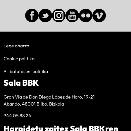
Lege oharra
Cookie politika
Pribatutasun-politika
Sala BBK
Gran Vía de Don Diego López de Haro, 19-21
Abando, 48001 Bilbo, Bizkaia
944 05 88 24
Harpidetu zaitez Sala BBKren