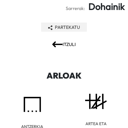
Dohainik
Sarrerak:
PARTEKATU
ITZULI
ARLOAK
ARTEA ETA
ANTZERKIA