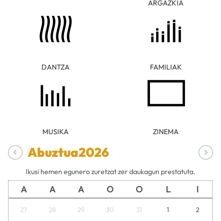
ARGAZKIA
DANTZA
FAMILIAK
MUSIKA
ZINEMA
Abuztua
2026
Ikusi hemen egunero zuretzat zer daukagun prestatuta.
A
A
A
O
O
L
I
27
28
29
30
31
1
2