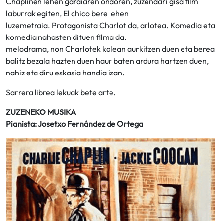
Chaplinen lehen garaiaren ondoren, zuzendari gisa film
laburrak egiten, El chico bere lehen
luzemetraia. Protagonista Charlot da, arlotea. Komedia eta
komedia nahasten dituen filma da.
melodrama, non Charlotek kalean aurkitzen duen eta berea
balitz bezala hazten duen haur baten ardura hartzen duen,
nahiz eta diru eskasia handia izan.
Sarrera librea lekuak bete arte.
ZUZENEKO MUSIKA
Pianista: Josetxo Fernández de Ortega