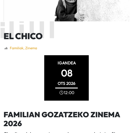
EL CHICO
Familiak
,
Zinema
IGANDEA
08
OTS
2026
12:00
FAMILIAN GOZATZEKO ZINEMA
2026