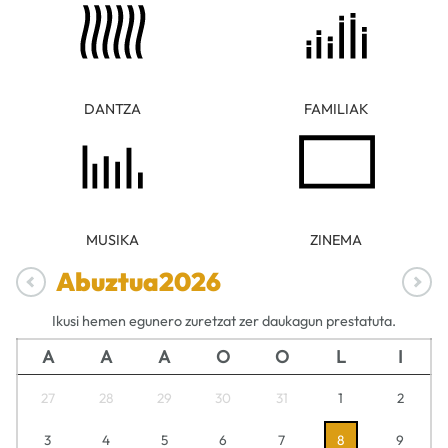
DANTZA
FAMILIAK
MUSIKA
ZINEMA
Abuztua
2026
Ikusi hemen egunero zuretzat zer daukagun prestatuta.
A
A
A
O
O
L
I
27
28
29
30
31
1
2
3
4
5
6
7
8
9