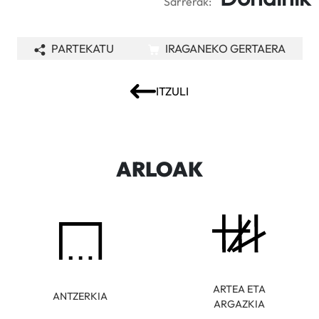
Sarrerak:
PARTEKATU
IRAGANEKO GERTAERA
ITZULI
ARLOAK
ARTEA ETA
ANTZERKIA
ARGAZKIA