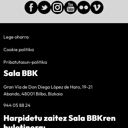
Lege oharra
Cookie politika
Pribatutasun-politika
Sala BBK
Gran Vía de Don Diego López de Haro, 19-21
Abando, 48001 Bilbo, Bizkaia
944 05 88 24
Harpidetu zaitez Sala BBKren
buletinera: