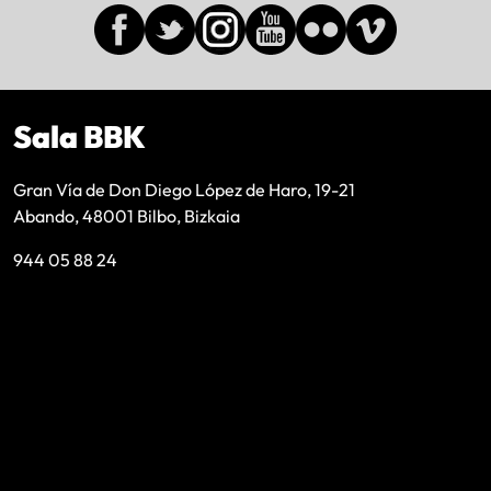
Sala BBK
Gran Vía de Don Diego López de Haro, 19-21
Abando, 48001 Bilbo, Bizkaia
944 05 88 24