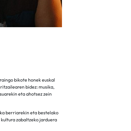
raingo bikote honek euskal
itzailearen bidez: musika,
suarekin eta ahotsez zein
ika berriarekin eta bestelako
a kultura zabaltzeko jarduera