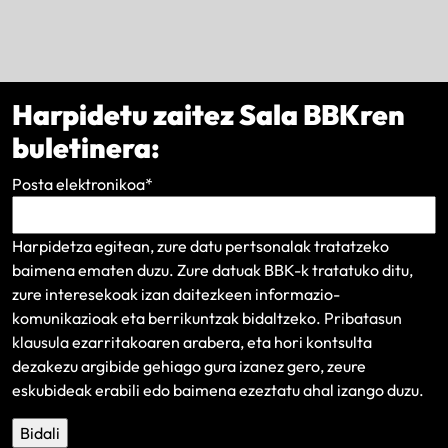
Harpidetu zaitez Sala BBKren
buletinera:
Posta elektronikoa
*
Harpidetza egitean, zure datu pertsonalak tratatzeko
baimena ematen duzu. Zure datuak BBK-k tratatuko ditu,
zure interesekoak izan daitezkeen informazio-
komunikazioak eta berrikuntzak bidaltzeko.
Pribatasun
klausula
ezarritakoaren arabera, eta hori kontsulta
dezakezu argibide gehiago gura izanez gero, zeure
eskubideak erabili edo baimena ezeztatu ahal izango duzu.