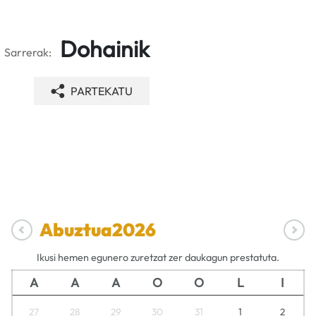
Dohainik
Sarrerak:
PARTEKATU
Abuztua
2026
Ikusi hemen egunero zuretzat zer daukagun prestatuta.
A
A
A
O
O
L
I
27
28
29
30
31
1
2