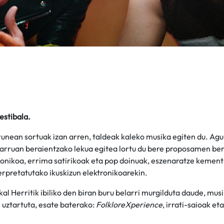
estibala.
unean sortuak izan arren, taldeak kaleko musika egiten du. Agu
arruan beraientzako lekua egitea lortu du bere proposamen berr
ronikoa, errima satirikoak eta pop doinuak, eszenaratze kement
erpretatutako ikuskizun elektronikoarekin.
l Herritik ibiliko den biran buru belarri murgilduta daude, mus
 uztartuta, esate baterako:
FolkloreXperience
, irrati-saioak et