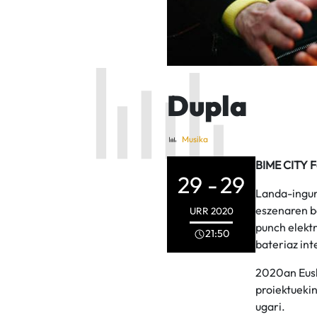
Dupla
Musika
BIME CITY F
29 -
29
Landa-ingur
eszenaren b
URR
2020
punch elekt
21:50
bateriaz int
2020an Euska
proiektuekin
ugari.