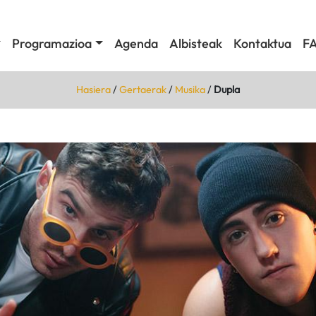
Programazioa
Agenda
Albisteak
Kontaktua
F
Hasiera
/
Gertaerak
/
Musika
/
Dupla