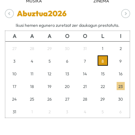
MUSIKA
ZINEMA
Abuztua
2026
Ikusi hemen egunero zuretzat zer daukagun prestatuta.
A
A
A
O
O
L
I
27
28
29
30
31
1
2
3
4
5
6
7
8
9
10
11
12
13
14
15
16
17
18
19
20
21
22
23
24
25
26
27
28
29
30
31
1
2
3
4
5
6