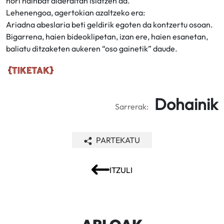
hori hainbat alderditan islatzen da.
Lehenengoa, agertokian azaltzeko era:
Ariadna abeslaria beti geldirik egoten da kontzertu osoan.
Bigarrena, haien bideoklipetan, izan ere, haien esanetan,
baliatu ditzaketen aukeren “oso gainetik” daude.
Dohainik
Sarrerak:
PARTEKATU
ITZULI