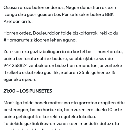
Osasun arazo baten ondorioz, Nøgen donostiarrak ezin
izango dira gaur gauean Los Punsetesekin batera BBK
Aretoan aritu.
Horren ordez, Douleurdolor talde bizkaitarrak irekiko du
#Hamarurte zikloaren lehen eguna.
Zure sarrera guztiz baliagarria da kartel berri honetarako,
baina bertaratu nahi ez baduzu, salabbk@bbk.eus edo
944258824 zenbakiaren bidez harremanetan jar zaitezke
itzulketa eskatzeko gaurtik, irailaren 26tik, gehienez 15
eguneko epean.
21:00 – LOS PUNSETES
Madrilgo talde honek maitasuna eta gorrotoa eragiten ditu
besteongan, baina horixe da, hain zuzen ere, duela 10 urte
baino gehiagotik elkarrekin egoteko lokailua.
Taldekide guztiak ikus-entzunezkoen mundutik datoz eta