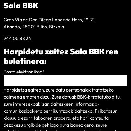
Sala BBK
Gran Vía de Don Diego López de Haro, 19-21
Abando, 48001 Bilbo, Bizkaia
944 05 88 24
Harpidetu zaitez Sala BBKren
buletinera:
Posta elektronikoa
*
Harpidetza egitean, zure datu pertsonalak tratatzeko
baimena ematen duzu. Zure datuak BBK-k tratatuko ditu,
zure interesekoak izan daitezkeen informazio-
komunikazioak eta berrikuntzak bidaltzeko.
Pribatasun
klausula
ezarritakoaren arabera, eta hori kontsulta
dezakezu argibide gehiago gura izanez gero, zeure