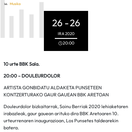
Musika
26 -
26
IRA
2020
20:00
10 urte BBK Sala.
20:00 – DOULEURDOLOR
ARTISTA GONBIDATU ALDAKETA PUNSETEEN
KONTZERTURAKO GAUR GAUEAN BBK ARETOAN
Douleurdolor bizkaitarrak, Soinu Berriak 2020 lehiaketaren
irabazleak, gaur gauean arituko dira BBK Aretoaren 10.
urteurrenaren inaugurazioan, Los Punsetes taldearekin
batera.