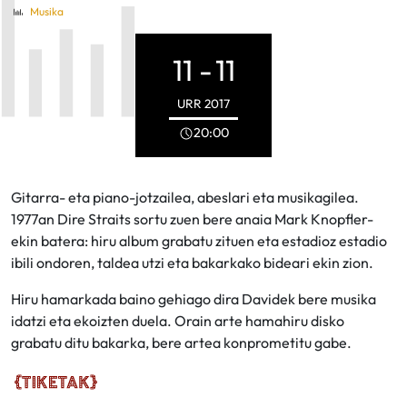
Musika
11 -
11
URR
2017
20:00
Gitarra- eta piano-jotzailea, abeslari eta musikagilea.
1977an Dire Straits sortu zuen bere anaia Mark Knopfler-
ekin batera: hiru album grabatu zituen eta estadioz estadio
ibili ondoren, taldea utzi eta bakarkako bideari ekin zion.
Hiru hamarkada baino gehiago dira Davidek bere musika
idatzi eta ekoizten duela. Orain arte hamahiru disko
grabatu ditu bakarka, bere artea konprometitu gabe.