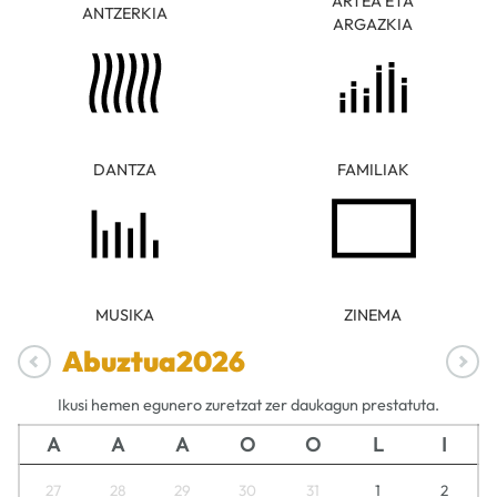
ARTEA ETA
ANTZERKIA
ARGAZKIA
DANTZA
FAMILIAK
MUSIKA
ZINEMA
Abuztua
2026
Ikusi hemen egunero zuretzat zer daukagun prestatuta.
A
A
A
O
O
L
I
27
28
29
30
31
1
2