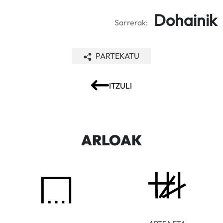
Dohainik
Sarrerak:
PARTEKATU
ITZULI
ARLOAK