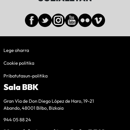
Lege oharra
Cookie politika
Pribatutasun-politika
Sala BBK
Gran Vía de Don Diego López de Haro, 19-21
Abando, 48001 Bilbo, Bizkaia
944 05 88 24