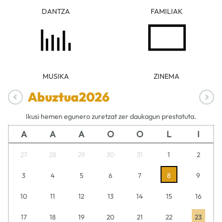
DANTZA
FAMILIAK
MUSIKA
ZINEMA
Abuztua
2026
Ikusi hemen egunero zuretzat zer daukagun prestatuta.
A
A
A
O
O
L
I
27
28
29
30
31
1
2
3
4
5
6
7
8
9
10
11
12
13
14
15
16
17
18
19
20
21
22
23