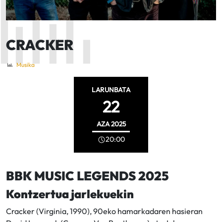
CRACKER
Musika
LARUNBATA
22
AZA
2025
20:00
BBK MUSIC LEGENDS 2025
Kontzertua jarlekuekin
Cracker (Virginia, 1990), 90eko hamarkadaren hasieran