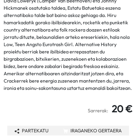
David Loweryk (Camper Van Beethoven) eta Johnny
Hickmanek osatutako taldea, Estatu Batuetako eszena
alternatiboko talde bat baino askoz gehiago da. Hiru
hamarkadatik gorako ibilbidearekin, rocketik eta punketik
country alternatibora eta folk rockera doazen estiloak
jorratu dituzte, belaunaldien arteko ereserkiekin, hala nola
Low, Teen Angsto Eurotrash Girl. Alternative History
proiektu berriak bere ibilbidea errepasatzen du
birgrabazioen, bitxikerien, zuzenekoen eta kolaborazioen
bidez, bere ondare zabalari begirada freskoa eskainiz.
Amerikar alternatiboaren aitzindaritzat jotzen dira, eta
Crackerrek bere energia zuzenean mantentzen du, jarrera,
ironia eta soinu-sakontasuna uztartuz emanaldi bakoitzean.
20 €
Sarrerak:
PARTEKATU
IRAGANEKO GERTAERA