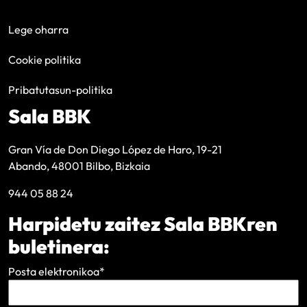
Lege oharra
Cookie politika
Pribatutasun-politika
Sala BBK
Gran Vía de Don Diego López de Haro, 19-21
Abando, 48001 Bilbo, Bizkaia
944 05 88 24
Harpidetu zaitez Sala BBKren
buletinera:
Posta elektronikoa
*