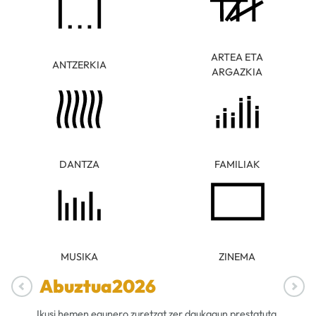
ARTEA ETA
ANTZERKIA
ARGAZKIA
DANTZA
FAMILIAK
MUSIKA
ZINEMA
Abuztua
2026
Ikusi hemen egunero zuretzat zer daukagun prestatuta.