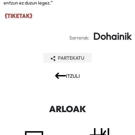
entzun ez duzun legez.”
Dohainik
Sarrerak:
PARTEKATU
ITZULI
ARLOAK