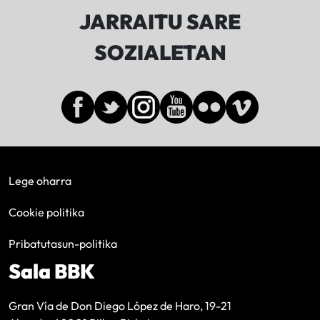
JARRAITU SARE
SOZIALETAN
Lege oharra
Cookie politika
Pribatutasun-politika
Sala BBK
Gran Vía de Don Diego López de Haro, 19-21