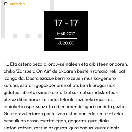
Antzerkia
17 -
17
MAR
2017
20:00
“… Eta astero bezala, ordu-seinaleen eta albisteen ondoren,
ohiko ‘Zarzuela On Air’ delakoaren beste irratsaio ireki bat
izango da. Dasta ezazue berriro zeuen musika-genero
kutuna, esatari gogokoenaren ahots beti liluragarriak
gidatua, libreto ezinezko eta txutxu-mutxu indiskretuak
aletuz dibertiaraziko zaituztelarik, zuzeneko musikaz,
lehiaketa ospetsuaz eta dibertimendu ugariz onduta guztia.
Gure entzuleriaren parte izan estudioan edo zeure etxeko
besaulkian eroso eserita egon, gogoratu gure diala
sintonizatzea, zarzuelaz gozatu gura baduzu aurrez inoiz