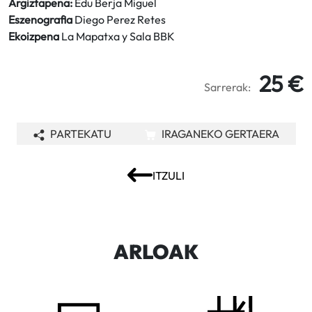
Argiztapena:
Edu Berja Miguel
Eszenografia
Diego Perez Retes
Ekoizpena
La Mapatxa y Sala BBK
25 €
Sarrerak:
PARTEKATU
IRAGANEKO GERTAERA
ITZULI
ARLOAK