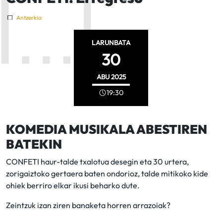
Antzerkia
LARUNBATA
30
ABU
2025
19:30
KOMEDIA MUSIKALA ABESTIREN
BATEKIN
CONFETI haur-talde txalotua desegin eta 30 urtera,
zorigaiztoko gertaera baten ondorioz, talde mitikoko kide
ohiek berriro elkar ikusi beharko dute.
Zeintzuk izan ziren banaketa horren arrazoiak?