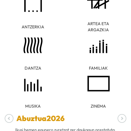
ARTEA ETA
ANTZERKIA
ARGAZKIA
DANTZA
FAMILIAK
MUSIKA
ZINEMA
Abuztua
2026
Ikusi hemen egunero zuretzat zer daukagun prestatuta.