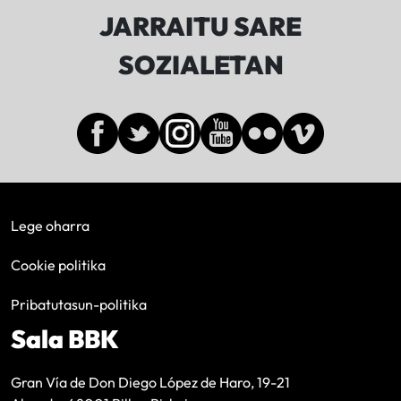
JARRAITU SARE
SOZIALETAN
Lege oharra
Cookie politika
Pribatutasun-politika
Sala BBK
Gran Vía de Don Diego López de Haro, 19-21