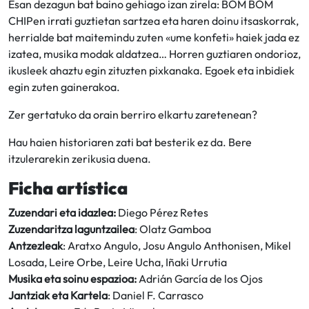
Esan dezagun bat baino gehiago izan zirela: BOM BOM
CHIPen irrati guztietan sartzea eta haren doinu itsaskorrak,
herrialde bat maitemindu zuten «ume konfeti» haiek jada ez
izatea, musika modak aldatzea… Horren guztiaren ondorioz,
ikusleek ahaztu egin zituzten pixkanaka. Egoek eta inbidiek
egin zuten gainerakoa.
Zer gertatuko da orain berriro elkartu zaretenean?
Hau haien historiaren zati bat besterik ez da. Bere
itzulerarekin zerikusia duena.
Ficha artística
Zuzendari eta idazlea:
Diego Pérez Retes
Zuzendaritza laguntzailea
: Olatz Gamboa
Antzezleak
: Aratxo Angulo, Josu Angulo Anthonisen, Mikel
Losada, Leire Orbe, Leire Ucha, Iñaki Urrutia
Musika eta soinu espazioa:
Adrián García de los Ojos
Jantziak eta Kartela
: Daniel F. Carrasco