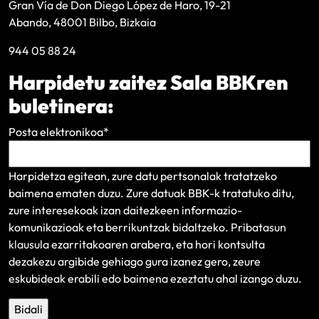
Gran Vía de Don Diego López de Haro, 19-21
Abando, 48001 Bilbo, Bizkaia
944 05 88 24
Harpidetu zaitez Sala BBKren
buletinera:
Posta elektronikoa
*
Harpidetza egitean, zure datu pertsonalak tratatzeko
baimena ematen duzu. Zure datuak BBK-k tratatuko ditu,
zure interesekoak izan daitezkeen informazio-
komunikazioak eta berrikuntzak bidaltzeko.
Pribatasun
klausula
ezarritakoaren arabera, eta hori kontsulta
dezakezu argibide gehiago gura izanez gero, zeure
eskubideak erabili edo baimena ezeztatu ahal izango duzu.