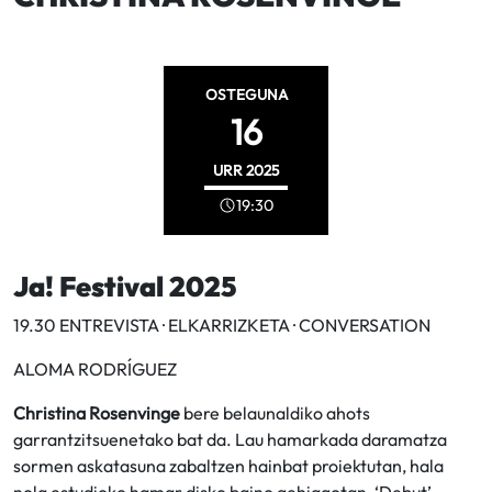
OSTEGUNA
16
URR
2025
19:30
Ja! Festival 2025
19.30 ENTREVISTA · ELKARRIZKETA · CONVERSATION
ALOMA RODRÍGUEZ
Christina Rosenvinge
bere belaunaldiko ahots
garrantzitsuenetako bat da. Lau hamarkada daramatza
sormen askatasuna zabaltzen hainbat proiektutan, hala
nola estudioko hamar disko baino gehiagotan, ‘Debut’