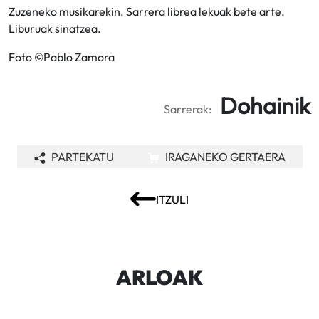
Zuzeneko musikarekin. Sarrera librea lekuak bete arte.
Liburuak sinatzea.
Foto ©Pablo Zamora
Dohainik
Sarrerak:
PARTEKATU
IRAGANEKO GERTAERA
ITZULI
ARLOAK