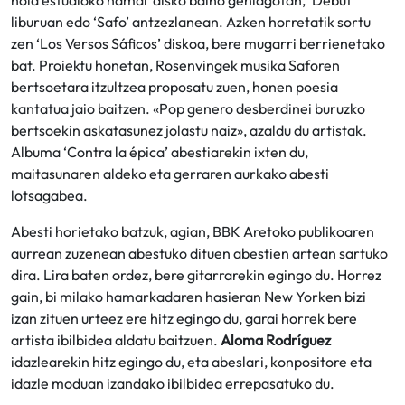
liburuan edo ‘Safo’ antzezlanean. Azken horretatik sortu
zen ‘Los Versos Sáficos’ diskoa, bere mugarri berrienetako
bat. Proiektu honetan, Rosenvingek musika Saforen
bertsoetara itzultzea proposatu zuen, honen poesia
kantatua jaio baitzen. «Pop genero desberdinei buruzko
bertsoekin askatasunez jolastu naiz», azaldu du artistak.
Albuma ‘Contra la épica’ abestiarekin ixten du,
maitasunaren aldeko eta gerraren aurkako abesti
lotsagabea.
Abesti horietako batzuk, agian, BBK Aretoko publikoaren
aurrean zuzenean abestuko dituen abestien artean sartuko
dira. Lira baten ordez, bere gitarrarekin egingo du. Horrez
gain, bi milako hamarkadaren hasieran New Yorken bizi
izan zituen urteez ere hitz egingo du, garai horrek bere
artista ibilbidea aldatu baitzuen.
Aloma Rodríguez
idazlearekin hitz egingo du, eta abeslari, konpositore eta
idazle moduan izandako ibilbidea errepasatuko du.