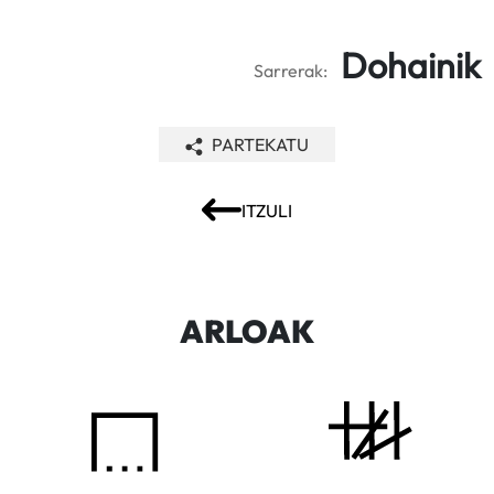
Dohainik
Sarrerak:
PARTEKATU
ITZULI
ARLOAK