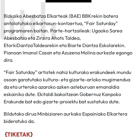
Bizkaiko Abesbatza Elkarteak (BAE) BBKrekin batera
antolatutako elkartasun-kontzertua, “Fair Saturday”
programaren baitan. Parte-hartzaileak: Ugaoko Sarea
Abesbatza eta Zirzira Ahots Taldea,
EtorkiDantzaTaldearekin eta Biarte Dantza Eskolarekin.
Pianoan Imanol Casan eta Azuzena Molina aurkezle egongo
dira.
“Fair Saturday” artistek nahiz kulturako erakundeek mundu
osoan garatutako kultura- eta gizarte-arloko mugimendua
da eta urteroko azaroko azken asteburuan emanaldia
eskainiko dute. Ekitaldi bakoitzean Gobernuz Kanpoko
Erakunde bat edo gizarte-proiektu bat sustatuko dute.
Bildutako dirua Minbiziaren aurkako Espainiako Elkartera
bideratuko da.