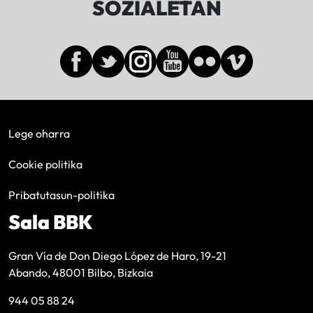
SOZIALETAN
Lege oharra
Cookie politika
Pribatutasun-politika
Sala BBK
Gran Vía de Don Diego López de Haro, 19-21
Abando, 48001 Bilbo, Bizkaia
944 05 88 24