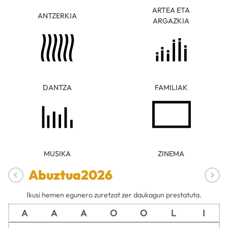
ARTEA ETA
ANTZERKIA
ARGAZKIA
DANTZA
FAMILIAK
MUSIKA
ZINEMA
Abuztua
2026
Ikusi hemen egunero zuretzat zer daukagun prestatuta.
A
A
A
O
O
L
I