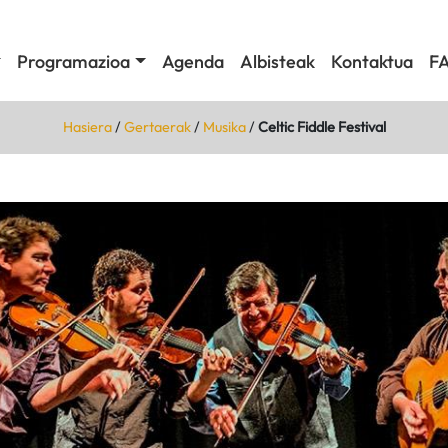
Programazioa
Agenda
Albisteak
Kontaktua
F
Hasiera
/
Gertaerak
/
Musika
/
Celtic Fiddle Festival