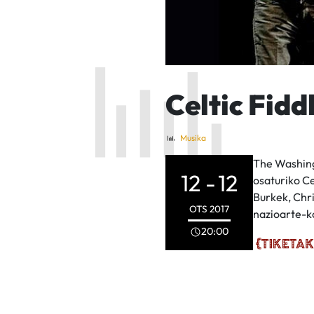
Celtic Fidd
Musika
The Washingt
12 -
12
osaturiko Ce
Burkek, Chri
OTS
2017
nazioarte-ko
20:00