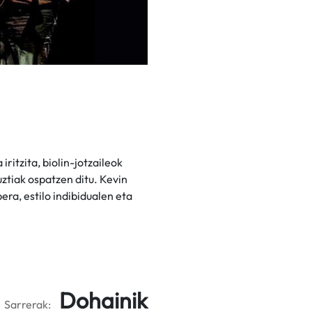
ritzita, biolin-jotzaileok
uztiak ospatzen ditu. Kevin
ra, estilo indibidualen eta
Dohainik
Sarrerak: