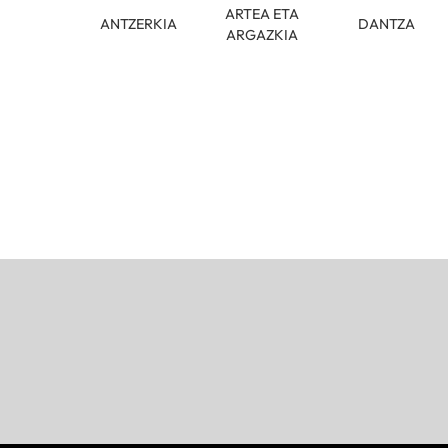
ARTEA ETA
ANTZERKIA
DANTZA
ARGAZKIA