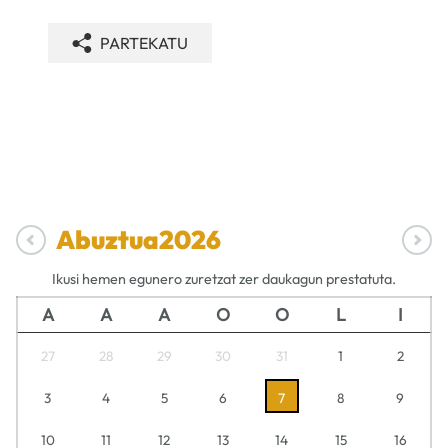
PARTEKATU
Abuztua
2026
Ikusi hemen egunero zuretzat zer daukagun prestatuta.
A
A
A
O
O
L
I
27
28
29
30
31
1
2
3
4
5
6
7
8
9
10
11
12
13
14
15
16