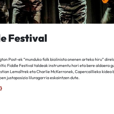
le Festival
on Post-ek “munduko folk biolinista onenen arteko hiru” direla i
ltic Fiddle Festival taldeak instrumentu hori eta bere aldaera g
stian Lemaîtrek eta Charlie McKerronek, Capercaillieko kidea be
en justaposizio liluragarria eskaintzen dute.