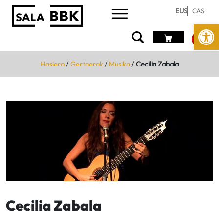
EUS
CAS
Open
Hasiera
/
Gertaerak
/
Musika
/
Cecilia Zabala
Cecilia Zabala