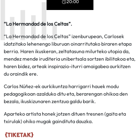
20:00
“La Hermandad de los Celtas”.
“La Hermandad de los Celtas” izenburupean, Carlosek
idatzitako lehenengo liburuan oinarritutako biraren etapa
berria. Haren ikuskeran, zeltatasuna milurteko utopia da,
mendez mende iruditeria unibertsala sortzen ibilitakoa eta,
haren bidez, arteak inspirazio-iturri amaigabea aurkitzen
du oraindik ere.
Carlos Núñez-ek aurkikuntza harrigarri hauek modu
pedagogikoan azalduko ditu eta, berarengan ohikoa den
bezala, ikuskizunaren zentzua galdu barik.
Aparteko artista honek jotzen dituen tresnen (gaita eta
txirulak) ohiko mugak gaindituta dauzka.