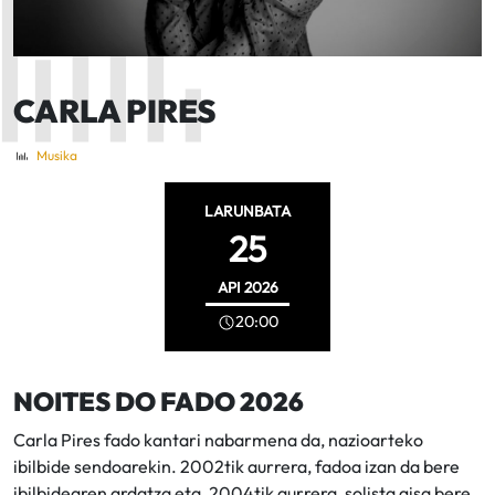
CARLA PIRES
Musika
LARUNBATA
25
API
2026
20:00
NOITES DO FADO 2026
Carla Pires fado kantari nabarmena da, nazioarteko
ibilbide sendoarekin. 2002tik aurrera, fadoa izan da bere
ibilbidearen ardatza eta, 2004tik aurrera, solista gisa bere