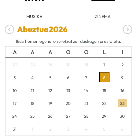
MUSIKA
ZINEMA
Abuztua
2026
Ikusi hemen egunero zuretzat zer daukagun prestatuta.
A
A
A
O
O
L
I
27
28
29
30
31
1
2
3
4
5
6
7
8
9
10
11
12
13
14
15
16
17
18
19
20
21
22
23
24
25
26
27
28
29
30
31
1
2
3
4
5
6