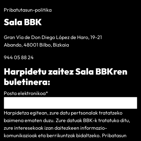
Pribatutasun-politika
Sala BBK
Gran Vía de Don Diego López de Haro, 19-21
Abando, 48001 Bilbo, Bizkaia
944 05 88 24
Harpidetu zaitez Sala BBKren
buletinera:
Posta elektronikoa
*
Harpidetza egitean, zure datu pertsonalak tratatzeko
baimena ematen duzu. Zure datuak BBK-k tratatuko ditu,
zure interesekoak izan daitezkeen informazio-
komunikazioak eta berrikuntzak bidaltzeko.
Pribatasun