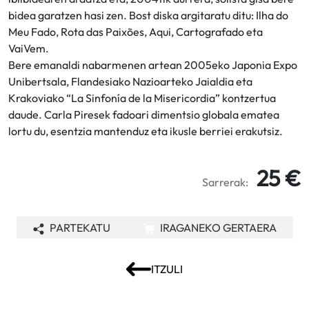
bidea garatzen hasi zen. Bost diska argitaratu ditu: Ilha do
Meu Fado, Rota das Paixões, Aqui, Cartografado eta
VaiVem.
Bere emanaldi nabarmenen artean 2005eko Japonia Expo
Unibertsala, Flandesiako Nazioarteko Jaialdia eta
Krakoviako “La Sinfonía de la Misericordia” kontzertua
daude. Carla Piresek fadoari dimentsio globala ematea
lortu du, esentzia mantenduz eta ikusle berriei erakutsiz.
25 €
Sarrerak:
PARTEKATU
IRAGANEKO GERTAERA
ITZULI