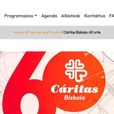
Programazioa
Agenda
Albisteak
Kontaktua
F
Hasiera
/
Gertaerak
/
Musika
/
Cáritas Bizkaia: 60 urte