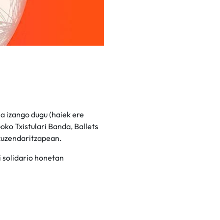
a izango dugu (haiek ere
oko Txistulari Banda, Ballets
 zuzendaritzapean.
di solidario honetan