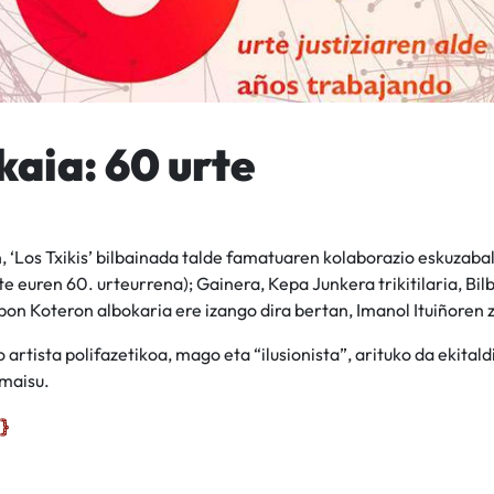
kaia: 60 urte
 ‘Los Txikis’ bilbainada talde famatuaren kolaborazio eskuzabal
e euren 60. urteurrena); Gainera, Kepa Junkera trikitilaria, Bilb
bon Koteron albokaria ere izango dira bertan, Imanol Ituiñoren
o artista polifazetikoa, mago eta “ilusionista”, arituko da ekital
maisu.