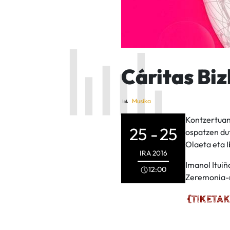
Cáritas Biz
Musika
Kontzertuan,
25 -
25
ospatzen dut
Olaeta eta I
IRA
2016
Imanol Ituiñ
12:00
Zeremonia-