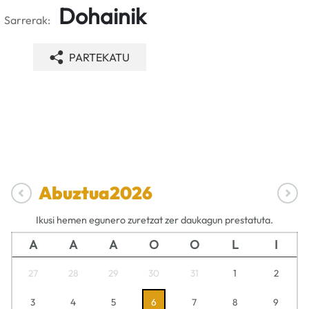
Dohainik
Sarrerak:
PARTEKATU
Abuztua
2026
Ikusi hemen egunero zuretzat zer daukagun prestatuta.
A
A
A
O
O
L
I
27
28
29
30
31
1
2
3
4
5
6
7
8
9