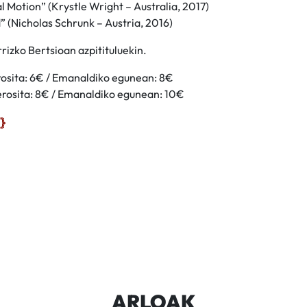
l Motion” (Krystle Wright – Australia, 2017)
 (Nicholas Schrunk – Austria, 2016)
rizko Bertsioan azpitituluekin.
rosita: 6€ / Emanaldiko egunean: 8€
 erosita: 8€ / Emanaldiko egunean: 10€
ARLOAK