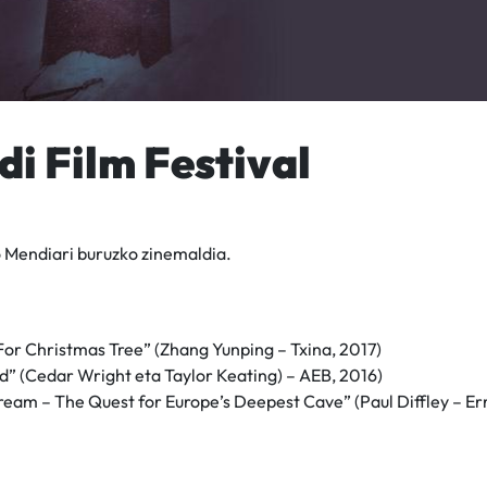
i Film Festival
 Mendiari buruzko zinemaldia.
For Christmas Tree” (Zhang Yunping – Txina, 2017)
d” (Cedar Wright eta Taylor Keating) – AEB, 2016)
ream – The Quest for Europe’s Deepest Cave” (Paul Diffley – E