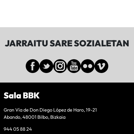
JARRAITU SARE SOZIALETAN
Sala BBK
Gran Vía de Don Diego López de Haro, 19-21
Abando, 48001 Bilbo, Bizkaia
944 05 88 24