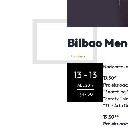
Bilbao Mend
Zinema
Nazioarteko
13 -
13
17:30*
Proiekzioak:
ABE
2017
“Searching 
17:30
“Safety Thir
“The Ario D
19:30**
Proiekzioak: