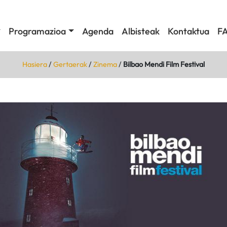
Programazioa
Agenda
Albisteak
Kontaktua
F
Hasiera
/
Gertaerak
/
Zinema
/
Bilbao Mendi Film Festival