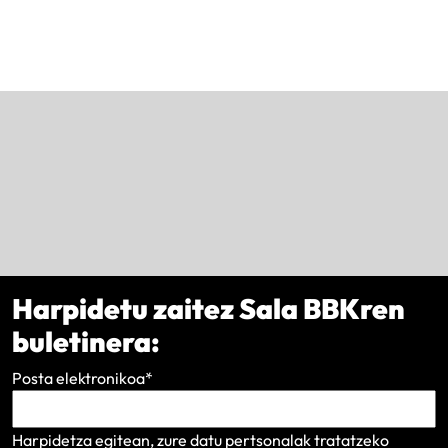
Harpidetu zaitez Sala BBKren
buletinera:
Posta elektronikoa
*
Harpidetza egitean, zure datu pertsonalak tratatzeko