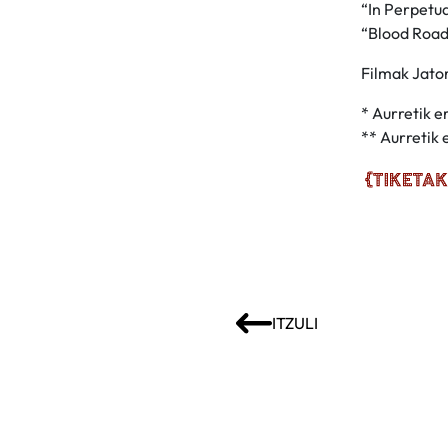
“In Perpetua
“Blood Road”
Filmak Jator
* Aurretik e
** Aurretik
ITZULI