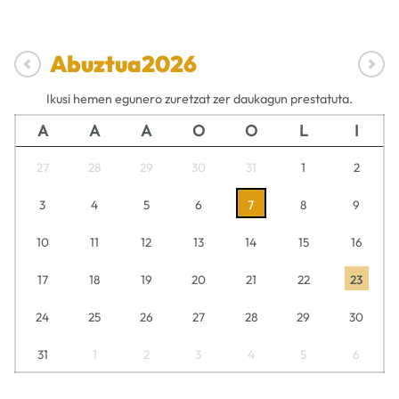
Abuztua
2026
Ikusi hemen egunero zuretzat zer daukagun prestatuta.
A
A
A
O
O
L
I
27
28
29
30
31
1
2
3
4
5
6
7
8
9
10
11
12
13
14
15
16
17
18
19
20
21
22
23
24
25
26
27
28
29
30
31
1
2
3
4
5
6