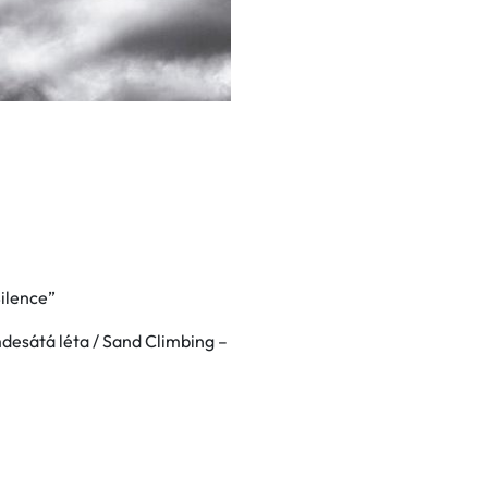
Silence”
mdesátá léta / Sand Climbing –