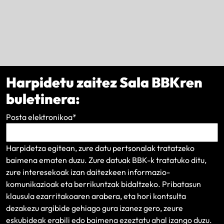
Harpidetu zaitez Sala BBKren
buletinera:
Posta elektronikoa
*
Harpidetza egitean, zure datu pertsonalak tratatzeko
baimena ematen duzu. Zure datuak BBK-k tratatuko ditu,
zure interesekoak izan daitezkeen informazio-
komunikazioak eta berrikuntzak bidaltzeko.
Pribatasun
klausula
ezarritakoaren arabera, eta hori kontsulta
dezakezu argibide gehiago gura izanez gero, zeure
eskubideak erabili edo baimena ezeztatu ahal izango duzu.