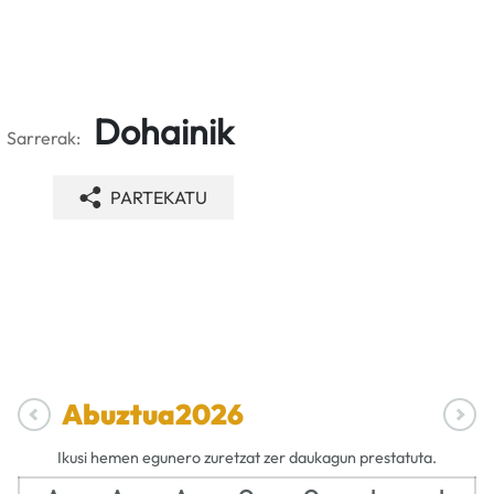
Dohainik
Sarrerak:
PARTEKATU
Abuztua
2026
Ikusi hemen egunero zuretzat zer daukagun prestatuta.