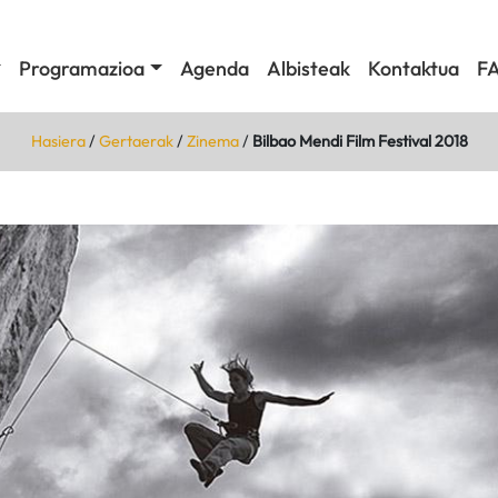
Programazioa
Agenda
Albisteak
Kontaktua
F
Hasiera
/
Gertaerak
/
Zinema
/
Bilbao Mendi Film Festival 2018