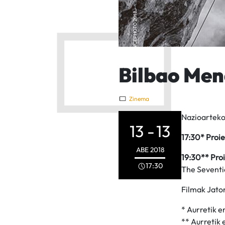
Bilbao Mend
Zinema
Nazioarteko
13 -
13
17:30* Proie
ABE
2018
19:30** Proi
17:30
The Seventi
Filmak Jator
* Aurretik e
** Aurretik