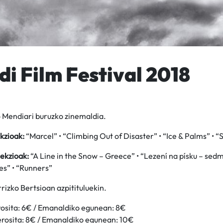
i Film Festival 2018
 Mendiari buruzko zinemaldia.
kzioak:
“Marcel” • “Climbing Out of Disaster” • “Ice & Palms” • “
ekzioak:
“A Line in the Snow – Greece” • “Lezení na písku – sed
es” • “Runners”
rizko Bertsioan azpitituluekin.
rosita: 6€ / Emanaldiko egunean: 8€
 erosita: 8€ / Emanaldiko egunean: 10€