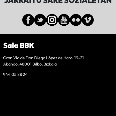
JARRAITU SARE SOZIALETAN
Sala BBK
Gran Vía de Don Diego López de Haro, 19-21
Abando, 48001 Bilbo, Bizkaia
944 05 88 24