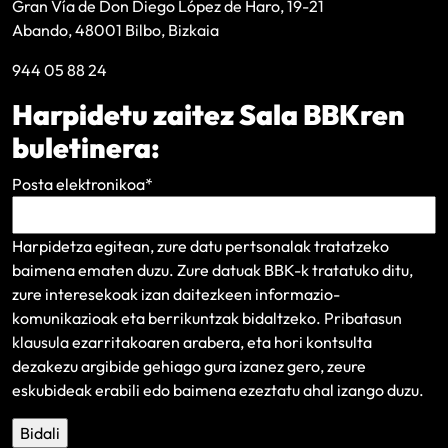
Gran Vía de Don Diego López de Haro, 19-21
Abando, 48001 Bilbo, Bizkaia
944 05 88 24
Harpidetu zaitez Sala BBKren
buletinera:
Posta elektronikoa
*
Harpidetza egitean, zure datu pertsonalak tratatzeko
baimena ematen duzu. Zure datuak BBK-k tratatuko ditu,
zure interesekoak izan daitezkeen informazio-
komunikazioak eta berrikuntzak bidaltzeko.
Pribatasun
klausula
ezarritakoaren arabera, eta hori kontsulta
dezakezu argibide gehiago gura izanez gero, zeure
eskubideak erabili edo baimena ezeztatu ahal izango duzu.