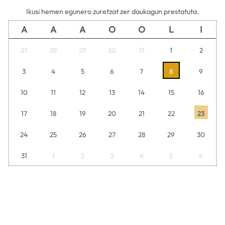
Ikusi hemen egunero zuretzat zer daukagun prestatuta.
A
A
A
O
O
L
I
27
28
29
30
31
1
2
3
4
5
6
7
8
9
10
11
12
13
14
15
16
17
18
19
20
21
22
23
24
25
26
27
28
29
30
31
1
2
3
4
5
6