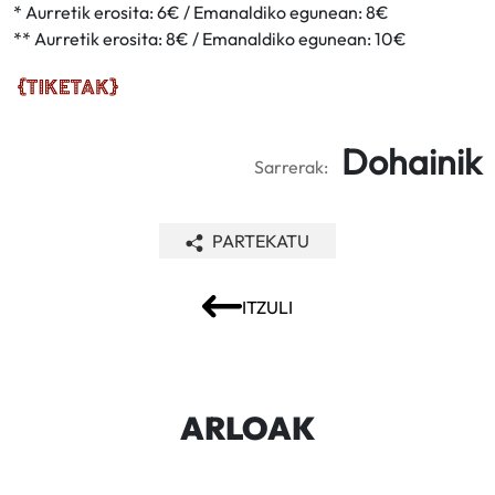
* Aurretik erosita: 6€ / Emanaldiko egunean: 8€
** Aurretik erosita: 8€ / Emanaldiko egunean: 10€
Dohainik
Sarrerak:
PARTEKATU
ITZULI
ARLOAK