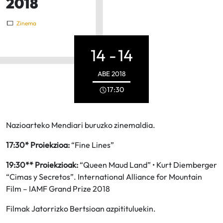
2018
Zinema
14 -
14
ABE
2018
17:30
Nazioarteko Mendiari buruzko zinemaldia.
17:30* Proiekzioa:
“Fine Lines”
19:30** Proiekzioak:
“Queen Maud Land” • Kurt Diemberger
“Cimas y Secretos”. International Alliance for Mountain
Film – IAMF Grand Prize 2018
Filmak Jatorrizko Bertsioan azpitituluekin.