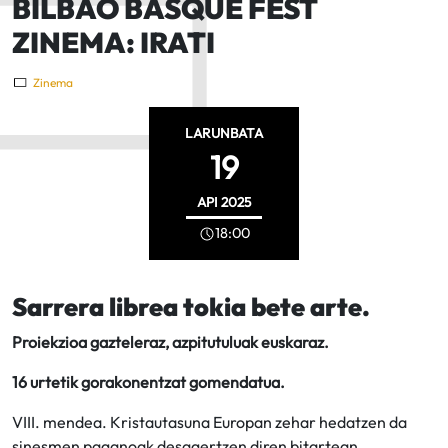
BILBAO BASQUE FEST
ZINEMA: IRATI
Zinema
LARUNBATA
19
API
2025
18:00
Sarrera librea tokia bete arte.
Proiekzioa gazteleraz, azpitutuluak euskaraz.
16 urtetik gorakonentzat gomendatua.
VIII. mendea. Kristautasuna Europan zehar hedatzen da
sinesmen paganoak desagertzen diren bitartean.