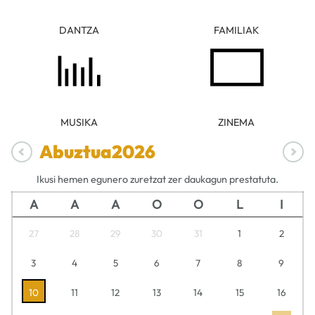
DANTZA
FAMILIAK
MUSIKA
ZINEMA
Abuztua
2026
Ikusi hemen egunero zuretzat zer daukagun prestatuta.
A
A
A
O
O
L
I
27
28
29
30
31
1
2
3
4
5
6
7
8
9
10
11
12
13
14
15
16