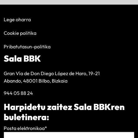
Lege oharra
Cookie politika
Pribatutasun-politika
Sala BBK
Gran Vía de Don Diego López de Haro, 19-21
Abando, 48001 Bilbo, Bizkaia
944 05 88 24
Harpidetu zaitez Sala BBKren
buletinera:
Posta elektronikoa
*