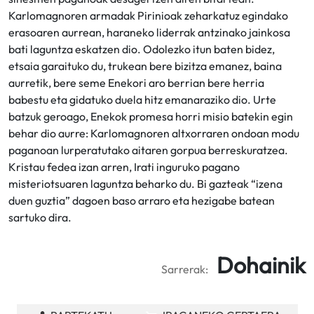
Karlomagnoren armadak Pirinioak zeharkatuz egindako
erasoaren aurrean, haraneko liderrak antzinako jainkosa
bati laguntza eskatzen dio. Odolezko itun baten bidez,
etsaia garaituko du, trukean bere bizitza emanez, baina
aurretik, bere seme Enekori aro berrian bere herria
babestu eta gidatuko duela hitz emanaraziko dio. Urte
batzuk geroago, Enekok promesa horri misio batekin egin
behar dio aurre: Karlomagnoren altxorraren ondoan modu
paganoan lurperatutako aitaren gorpua berreskuratzea.
Kristau fedea izan arren, Irati inguruko pagano
misteriotsuaren laguntza beharko du. Bi gazteak “izena
duen guztia” dagoen baso arraro eta hezigabe batean
sartuko dira.
Dohainik
Sarrerak: