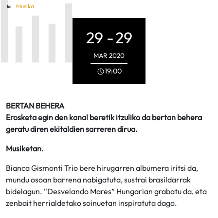
Musika
29 -
29
MAR
2020
19:00
BERTAN BEHERA
Erosketa egin den kanal beretik itzuliko da bertan behera
geratu diren ekitaldien sarreren dirua.
Musiketan.
Bianca Gismonti Trio bere hirugarren albumera iritsi da,
mundu osoan barrena nabigatuta, sustrai brasildarrak
bidelagun. “Desvelando Mares” Hungarian grabatu da, eta
zenbait herrialdetako soinuetan inspiratuta dago.