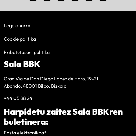
Lege oharra
Cookie politika
Pribatutasun-politika
Sala BBK
Gran Vía de Don Diego López de Haro, 19-21
Abando, 48001 Bilbo, Bizkaia
944 05 88 24
Harpidetu zaitez Sala BBKren
buletinera:
Posta elektronikoa
*