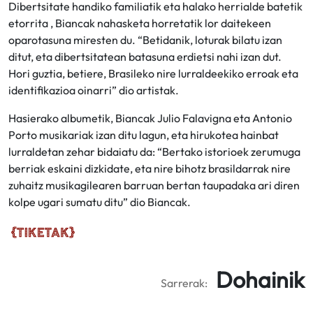
Dibertsitate handiko familiatik eta halako herrialde batetik
etorrita , Biancak nahasketa horretatik lor daitekeen
oparotasuna miresten du. “Betidanik, loturak bilatu izan
ditut, eta dibertsitatean batasuna erdietsi nahi izan dut.
Hori guztia, betiere, Brasileko nire lurraldeekiko erroak eta
identifikazioa oinarri” dio artistak.
Hasierako albumetik, Biancak Julio Falavigna eta Antonio
Porto musikariak izan ditu lagun, eta hirukotea hainbat
lurraldetan zehar bidaiatu da: “Bertako istorioek zerumuga
berriak eskaini dizkidate, eta nire bihotz brasildarrak nire
zuhaitz musikagilearen barruan bertan taupadaka ari diren
kolpe ugari sumatu ditu” dio Biancak.
Dohainik
Sarrerak: