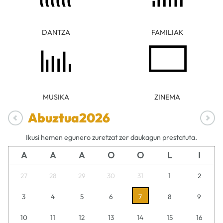
DANTZA
FAMILIAK
MUSIKA
ZINEMA
Abuztua
2026
Ikusi hemen egunero zuretzat zer daukagun prestatuta.
A
A
A
O
O
L
I
27
28
29
30
31
1
2
3
4
5
6
7
8
9
10
11
12
13
14
15
16