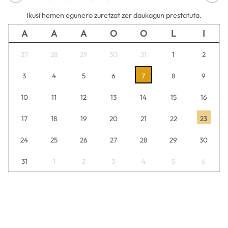
Ikusi hemen egunero zuretzat zer daukagun prestatuta.
A
A
A
O
O
L
I
27
28
29
30
31
1
2
3
4
5
6
7
8
9
10
11
12
13
14
15
16
17
18
19
20
21
22
23
24
25
26
27
28
29
30
31
1
2
3
4
5
6