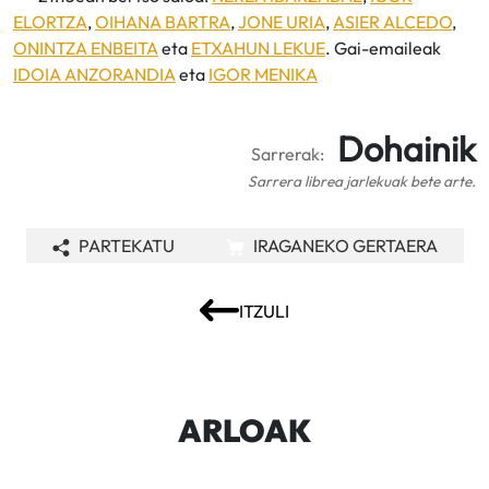
ELORTZA
,
OIHANA BARTRA
,
JONE URIA
,
ASIER ALCEDO
,
ONINTZA ENBEITA
eta
ETXAHUN LEKUE
. Gai-emaileak
IDOIA ANZORANDIA
eta
IGOR MENIKA
Dohainik
Sarrerak:
Sarrera librea jarlekuak bete arte.
PARTEKATU
IRAGANEKO GERTAERA
ITZULI
ARLOAK