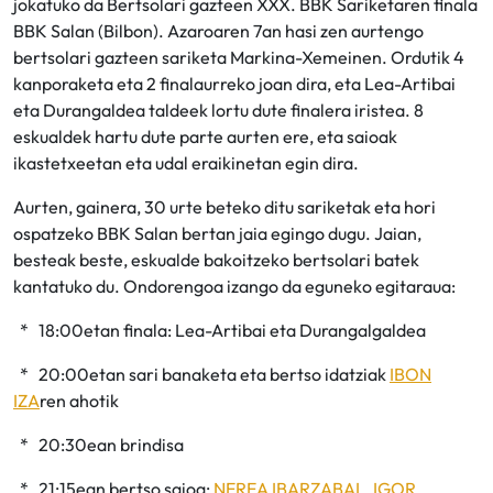
jokatuko da Bertsolari gazteen XXX. BBK Sariketaren finala
BBK Salan (Bilbon). Azaroaren 7an hasi zen aurtengo
bertsolari gazteen sariketa Markina-Xemeinen. Ordutik 4
kanporaketa eta 2 finalaurreko joan dira, eta Lea-Artibai
eta Durangaldea taldeek lortu dute finalera iristea. 8
eskualdek hartu dute parte aurten ere, eta saioak
ikastetxeetan eta udal eraikinetan egin dira.
Aurten, gainera, 30 urte beteko ditu sariketak eta hori
ospatzeko BBK Salan bertan jaia egingo dugu. Jaian,
besteak beste, eskualde bakoitzeko bertsolari batek
kantatuko du. Ondorengoa izango da eguneko egitaraua:
* 18:00etan finala: Lea-Artibai eta Durangalgaldea
* 20:00etan sari banaketa eta bertso idatziak
IBON
IZA
ren ahotik
* 20:30ean brindisa
* 21:15ean bertso saioa:
NEREA IBARZABAL
,
IGOR