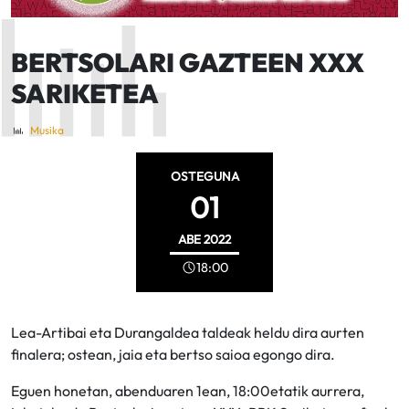
BERTSOLARI GAZTEEN XXX
SARIKETEA
Musika
OSTEGUNA
01
ABE
2022
18:00
Lea-Artibai eta Durangaldea taldeak heldu dira aurten
finalera; ostean, jaia eta bertso saioa egongo dira.
Eguen honetan, abenduaren 1ean, 18:00etatik aurrera,