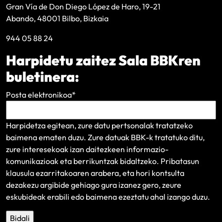
Gran Vía de Don Diego López de Haro, 19-21
Abando, 48001 Bilbo, Bizkaia
944 05 88 24
Harpidetu zaitez Sala BBKren
buletinera:
Posta elektronikoa
*
Harpidetza egitean, zure datu pertsonalak tratatzeko
baimena ematen duzu. Zure datuak BBK-k tratatuko ditu,
zure interesekoak izan daitezkeen informazio-
komunikazioak eta berrikuntzak bidaltzeko.
Pribatasun
klausula
ezarritakoaren arabera, eta hori kontsulta
dezakezu argibide gehiago gura izanez gero, zeure
eskubideak erabili edo baimena ezeztatu ahal izango duzu.