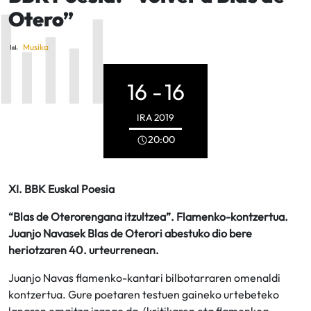
Otero”
Musika
16 -
16
IRA
2019
20:00
XI. BBK Euskal Poesia
“Blas de Oterorengana itzultzea”. Flamenko-kontzertua.
Juanjo Navasek Blas de Oterori abestuko dio bere
heriotzaren 40. urteurrenean.
Juanjo Navas flamenko-kantari bilbotarraren omenaldi
kontzertua. Gure poetaren testuen gaineko urtebeteko