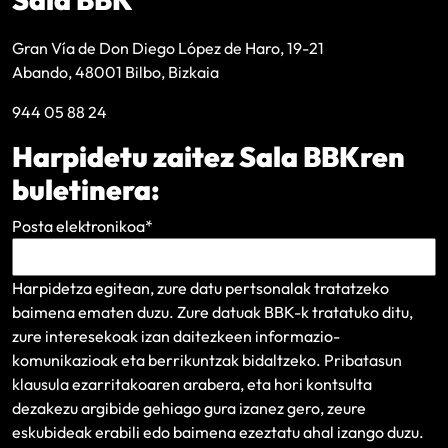
Gran Vía de Don Diego López de Haro, 19-21
Abando, 48001 Bilbo, Bizkaia
944 05 88 24
Harpidetu zaitez Sala BBKren
buletinera:
Posta elektronikoa
*
Harpidetza egitean, zure datu pertsonalak tratatzeko
baimena ematen duzu. Zure datuak BBK-k tratatuko ditu,
zure interesekoak izan daitezkeen informazio-
komunikazioak eta berrikuntzak bidaltzeko.
Pribatasun
klausula
ezarritakoaren arabera, eta hori kontsulta
dezakezu argibide gehiago gura izanez gero, zeure
eskubideak erabili edo baimena ezeztatu ahal izango duzu.