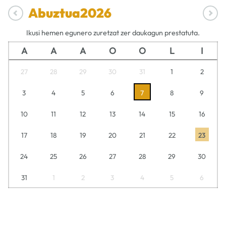
Abuztua
2026
Ikusi hemen egunero zuretzat zer daukagun prestatuta.
A
A
A
O
O
L
I
27
28
29
30
31
1
2
3
4
5
6
7
8
9
10
11
12
13
14
15
16
17
18
19
20
21
22
23
24
25
26
27
28
29
30
31
1
2
3
4
5
6