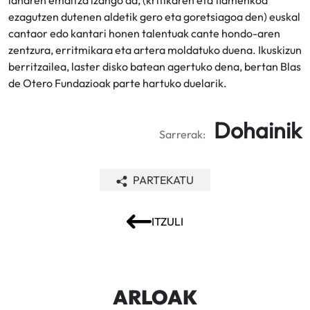
lanaren emaitza izango da, (kritikaren eta flamenkoa
ezagutzen dutenen aldetik gero eta goretsiagoa den) euskal
cantaor edo kantari honen talentuak cante hondo-aren
zentzura, erritmikara eta artera moldatuko duena. Ikuskizun
berritzailea, laster disko batean agertuko dena, bertan Blas
de Otero Fundazioak parte hartuko duelarik.
Dohainik
Sarrerak:
PARTEKATU
ITZULI
ARLOAK